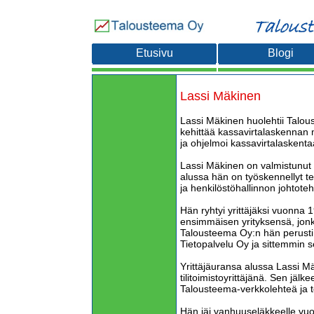
Etusivu
Blogi
Lassi Mäkinen
Lassi Mäkinen huolehtii Talou
kehittää kassavirtalaskennan 
ja ohjelmoi kassavirtalaskentaan
Lassi Mäkinen on valmistunut
alussa hän on työskennellyt teo
ja henkilöstöhallinnon johtoteh
Hän ryhtyi yrittäjäksi vuonna 1
ensimmäisen yrityksensä, jonk
Talousteema Oy:n hän perust
Tietopalvelu Oy ja sittemmin 
Yrittäjäuransa alussa Lassi Mä
tilitoimistoyrittäjänä. Sen jälk
Talousteema-verkkolehteä ja t
Hän jäi vanhuuseläkkeelle vu