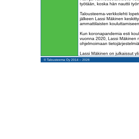
työtään, koska hän nauttii työ
Talousteema-verkkolehti lopet
jälkeen Lassi Mäkinen keskitty
ammattilaisten kouluttamisee
Kun koronapandemia esti koulu
vuonna 2020, Lassi Mäkinen r
ohjelmoimaan tietojärjestelmiä
Lassi Mäkinen on julkaissut yli
lehtikirjoitusta sekä pitänyt sa
© Talousteema Oy 2014 – 2026