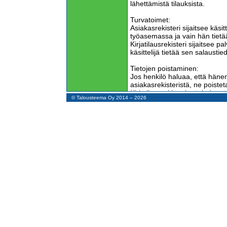
lähettämistä tilauksista.
Turvatoimet:
Asiakasrekisteri sijaitsee käsi
työasemassa ja vain hän tietä
Kirjatilausrekisteri sijaitsee 
käsittelijä tietää sen salaustied
Tietojen poistaminen:
Jos henkilö haluaa, että hänen
asiakasrekisteristä, ne poistet
Kirjatilausrekisterissä tiedot sä
© Talousteema Oy 2014 – 2026
edellytetyn ajan.