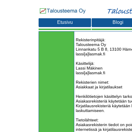
Etusivu
Blogi
Rekisterinpitäjä:
Talousteema Oy
Linnankatu 5 B 8, 13100 Häm
lassi[a]lasmak.fi
Käsittelijä:
Lassi Mäkinen
lassi[a]lasmak.fi
Rekisterien nimet:
Asiakkaat ja kirjatilaukset
Henkilötietojen käsittelyn tarko
Asiakasrekisteriä käytetään tu
Kirjatilausrekisteriä käytetään 
laskuttamiseen.
Tietolähteet:
Asiakasrekisterin tiedot on poim
internetissä ja kirjatilausrekis