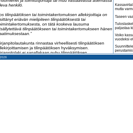
htiömiehet ja toimitusjohtaja tai muu vastaavassa asemassa
leva henkilö.
Kassavirtal
mutta varm
os tilinpäätöksen tai toimintakertomuksen allekirjoittaja on
Taseen vaa
sittänyt eriävän mielipiteen tilinpäätöksestä tai
oimintakertomuksesta, on tätä koskeva lausuma
Tuloslaske
paljastaa k
isällytettävä tilinpäätökseen tai toimintakertomukseen hänen
aatimuksestaan.”
Voiko kass
vuodeksi e
irjanpitolautakunta rinnastaa virheellisesti tilinpäätöksen
Suunnittele
llekirjoittamisen ja tilinpäätöksen hyväksymisen.
perustamis
irjanpitolaki ei sanallakaan puhu tilinpäätöksen
yväksymisestä eikä allekirjoittaminen voi edes tarkoittaa
– 2026
Arvonlisäve
ilinpäätöksen hyväksymistä, koska em. pykälän toisessa
kuin väitet
omentissa allekirjoittajalle annetaan mahdollisuus esittää
Tilitoimisto
riävä mielipide. Jos allekirjoittaja on eri mieltä
haluaa
ilinpäätöksestä, hän ei silloin hyväksy sitä ainakaan
Suomi on m
okonaan.
amerikkala
terveydenh
ilinpäätöksen allekirjoittamisilla vain todennetaan, ketkä
vat vastuussa sen laatimisesta.
Suomen ta
pahenevat 
irjanpitolautakunta otti lausunnossaan esiin myös
Miksi suoma
irjanpitolain 3 luvun 6 §:n:
kun pitäisi
Konkurssit l
Tilinpäätös ja toimintakertomus on laadittava neljän
vähenevät
uukauden kuluessa tilikauden päättymisestä.”
Kahdenky