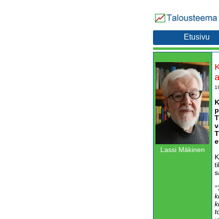
Etusivu
K
a
1
K
p
T
v
T
e
Lassi Mäkinen
K
t
s
”
k
k
t