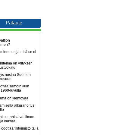
Palaute
altion
minen?
minen on ja mitä se ei
itelma on yrityksen
oustyökalu
äjyys nostaa Suomen
nousuun
lottaa samoin kuin
 1960-luvulla
lämä on kiehtovaa
ämisellä alkurahoitus
lle
jat suunnistavat ilman
ja karttaa
 odottaa tilitoimistolta ja