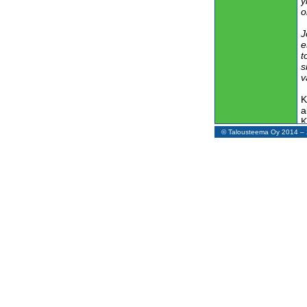
y
o
J
e
t
s
v
K
a
K
h
© Talousteema Oy 2014 
t
m
e
t
k
T
o
K
k
”
k