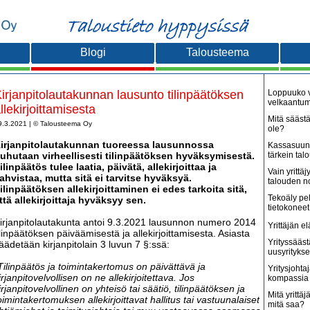
Blogi
Talousteema
irjanpitolautakunnan lausunto tilinpäätöksen
Loppuuko v
velkaantu
llekirjoittamisesta
Mitä säästä
9.3.2021 | © Talousteema Oy
ole?
irjanpitolautakunnan tuoreessa lausunnossa
Kassasuunn
uhutaan virheellisesti tilinpäätöksen hyväksymisestä.
tärkein tal
ilinpäätös tulee laatia, päivätä, allekirjoittaa ja
Vain yritt
ahvistaa, mutta sitä ei tarvitse hyväksyä.
talouden 
ilinpäätöksen allekirjoittaminen ei edes tarkoita sitä,
Tekoäly pe
ttä allekirjoittaja hyväksyy sen.
tietokoneet
irjanpitolautakunta antoi 9.3.2021 lausunnon numero 2014
Yrittäjän e
ilinpäätöksen päiväämisestä ja allekirjoittamisesta. Asiasta
Yrityssääst
äädetään kirjanpitolain 3 luvun 7 §:ssä:
uusyritykse
Tilinpäätös ja toimintakertomus on päivättävä ja
Yritysjohta
irjanpitovelvollisen on ne allekirjoitettava. Jos
kompassia 
irjanpitovelvollinen on yhteisö tai säätiö, tilinpäätöksen ja
Mitä yrittäjä
oimintakertomuksen allekirjoittavat hallitus tai vastuunalaiset
mitä saa?