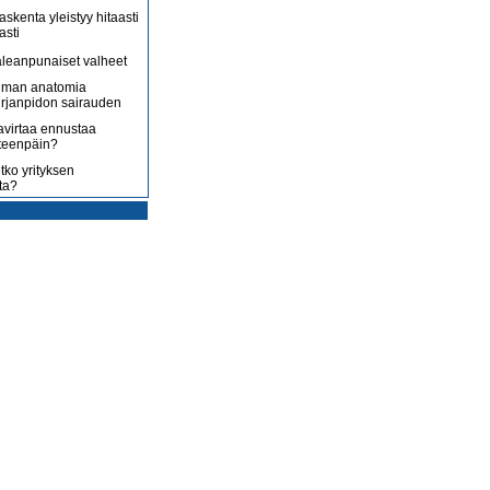
askenta yleistyy hitaasti
asti
leanpunaiset valheet
lman anatomia
irjanpidon sairauden
avirtaa ennustaa
teenpäin?
tko yrityksen
ta?
rotus on toisenlaista
ään
 myy sitä, mitä yrittäjä
enossa kohti
ista
uoltojärjestelmää
lousongelmat
edelleen
laiset eivät nyt kuluta,
 kuluttaa?
isääntyvät ja yrittäjät
mmenen euron