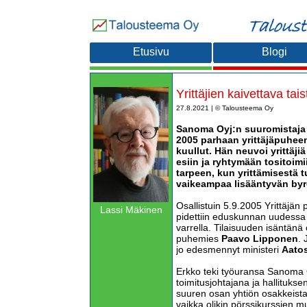
Etusivu
Blogi
Yrittäjien kaivettava tais
27.8.2021 | © Talousteema Oy
Sanoma Oyj:n suuromistaja 
2005 parhaan yrittäjäpuheen
kuullut. Hän neuvoi yrittäjiä
esiin ja ryhtymään tositoim
tarpeen, kun yrittämisestä 
vaikeampaa lisääntyvän byr
Osallistuin 5.9.2005 Yrittäjän 
Lassi Mäkinen
pidettiin eduskunnan uudess
varrella. Tilaisuuden isäntänä
puhemies
Paavo Lipponen
. 
jo edesmennyt ministeri
Aato
Erkko teki työuransa Sanoma O
toimitusjohtajana ja hallituks
suuren osan yhtiön osakkeista ja
vaikka olikin pörssikurssien