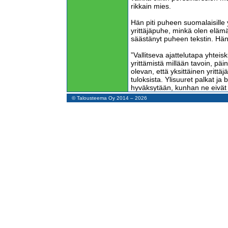
rikkain mies.
Hän piti puheen suomalaisille yr
yrittäjäpuhe, minkä olen elämä
säästänyt puheen tekstin. Hän
”Vallitseva ajattelutapa yhte
yrittämistä millään tavoin, pä
olevan, että yksittäinen yritt
tuloksista. Ylisuuret palkat ja
hyväksytään, kunhan ne eivät 
© Talousteema Oy 2014 – 2026
Lipponen istui etupenkissä ai
Lipposen takana toisella rivil
alkoi punottaa, kun Erkko jat
vallitsevasta ajattelutavasta:
”Ihailemamme poliittinen demok
puolueet etunenässä, noudattaa
määrätietoisesti suomalaista aj
Erkko esitti radikaalin ehdotukse
”Ehkä yrittäjien tulisi kaivaa t
tositoimiin. Juhlallinen arvokk
Suomessa on edelleen 1990-l
45.000 yrittäjän vajaus. Joulu