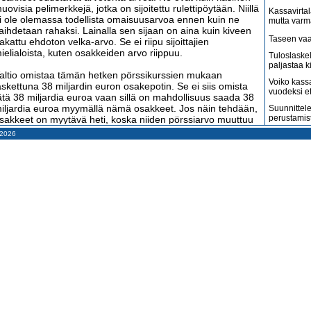
uovisia pelimerkkejä, jotka on sijoitettu rulettipöytään. Niillä
Kassavirtal
i ole olemassa todellista omaisuusarvoa ennen kuin ne
mutta varm
aihdetaan rahaksi. Lainalla sen sijaan on aina kuin kiveen
Taseen vaa
akattu ehdoton velka-arvo. Se ei riipu sijoittajien
ielialoista, kuten osakkeiden arvo riippuu.
Tuloslaske
paljastaa k
altio omistaa tämän hetken pörssikurssien mukaan
Voiko kass
askettuna 38 miljardin euron osakepotin. Se ei siis omista
vuodeksi e
ätä 38 miljardia euroa vaan sillä on mahdollisuus saada 38
iljardia euroa myymällä nämä osakkeet. Jos näin tehdään,
Suunnittele
perustamis
sakkeet on myytävä heti, koska niiden pörssiarvo muuttuu
oka päivä. Huomenna se on ehkä aivan muu kuin 38
– 2026
Arvonlisäve
iljardia euroa.
kuin väitet
Tilitoimisto
alousarvion mukaan valtio aikoo ensi vuonna ottaa lisää
haluaa
ainaa 7 miljardia euroa. Järkevämpää olisi myydä osakkeita
 miljardilla eurolla ja jättää lainat ottamatta. Tätäkin
Suomi on m
ärkevämpää olisi myydä heti kaikki pörssiarvoltaan 38
amerikkala
terveydenh
iljardin euron osakkeet ja maksaa 31 miljardilla eurolla
anhoja lainoja pois. Kun nyt velkaa on 130 miljardia euroa,
Suomen ta
itä jäisi tämän jälkeenkin 99 miljardia euroa. Eikä se tähän
pahenevat 
opu, sillä suunnitelmien mukaan velkaa tullaan ottamaan
Miksi suoma
ähivuosina lisää.
kun pitäisi
oku tietysti sanoo, että lainaa kannattaa ottaa, kun korot
Konkurssit l
vat alhaiset ja välillä jopa negatiiviset. Lainan ottaminen ei
vähenevät
ilti kannata, sillä se on ennemmin tai myöhemmin
Kahdenky
aksettava pois. No, tähän voisi todeta, että myydään