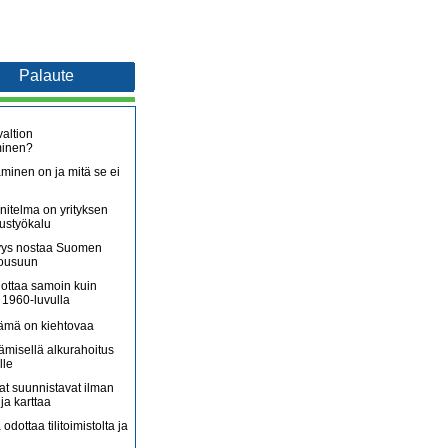
Palaute
altion
minen?
minen on ja mitä se ei
itelma on yrityksen
oustyökalu
äjyys nostaa Suomen
nousuun
lottaa samoin kuin
 1960-luvulla
lämä on kiehtovaa
ämisellä alkurahoitus
lle
jat suunnistavat ilman
ja karttaa
 odottaa tilitoimistolta ja