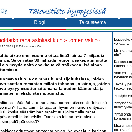
Blogi
Talousteema
oidatko raha-asioitasi kuin Suomen valtio?
Loppuuko v
velkaantu
2.10.2021 | © Talousteema Oy
Mitä säästä
ole?
altio aikoo ensi vuonna ottaa lisää lainaa 7 miljardia
uroa. Se omistaa 38 miljardin euron osakepotin mutta
Kassasuunn
i aio myydä näitä osakkeita välttääkseen lisälainan
tärkein tal
ttamisen.
Vain yritt
talouden 
uomen valtiolla on rahaa kiinni sijoituksissa, joiden
rvo saattaa romahtaa milloin tahansa, ja lainoja, joiden
Tekoäly pe
rvo pysyy muuttumattomana talouden käänteistä ja
tietokoneet
hmisten mielialoista riippumatta.
Yrittäjän e
altio siis säästää ja ottaa lainaa samanaikaisesti. Tekisitkö
Yrityssääst
tse näin? Tämä toimintatapa on hyvin omituinen erityisesti
uusyritykse
iksi, koska säästäminen tapahtuu sijoittamalla rahat
Yritysjohta
pävarmoihin kohteisiin. Ottaisitko lainaa pelataksesi
kompassia 
asinopeliä pörssissä?
Mitä yrittäjä
mitä saa?
sakkeet edustavat arvotonta arvoa. Ne ovat kuin kasinon