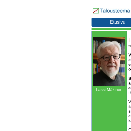
Etusivu
H
2
V
e
e
o
S
a
a
Lassi Mäkinen
i
V
i
s
e
k
O