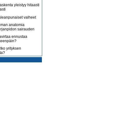
askenta yleistyy hitaasti
asti
leanpunaiset valheet
lman anatomia
irjanpidon sairauden
avirtaa ennustaa
teenpäin?
tko yrityksen
ta?
rotus on toisenlaista
ään
 myy sitä, mitä yrittäjä
enossa kohti
ista
uoltojärjestelmää
lousongelmat
edelleen
laiset eivät nyt kuluta,
 kuluttaa?
isääntyvät ja yrittäjät
mmenen euron