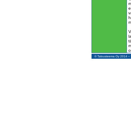
m
e
v
h
m
V
l
t
m
o
j
© Talousteema Oy 2014 
m
T
l
7
j
m
v
s
l
l
J
o
s
m