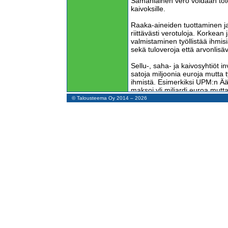
Samanlainen vero voidaan tote
kaivoksille.
Raaka-aineiden tuottaminen ja
riittävästi verotuloja. Korkean
valmistaminen työllistää ihmi
sekä tuloveroja että arvonlisäv
Sellu-, saha- ja kaivosyhtiöt in
satoja miljoonia euroja mutta 
ihmistä. Esimerkiksi UPM:n Ää
maksoi yli miljardi euroa mutta
ihmistä. Rakennusvaiheessa 
© Talousteema Oy 2014 – 2026
työllistää tuhansia ihmisiä, m
Paperin valmistus on Suomess
on uusia mahdollisuuksia. Ku
korvata, puukuitupohjaiset rasia
tilalle. Tarvitaan tuotekehitystä
työllistävät koulutettuja ihmis
tarjoaa myös lisää työmahdoll
Suomi vie paljon alhaisen jal
tuottaminen on pitkälle autom
voidaan valmistaa puutaloja, k
tuotteita. Puuesineetkin voivat
jonka raaka-aineet tuodaan ul