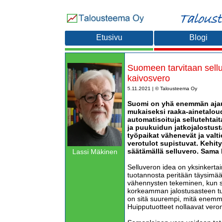
Etusivu
Blogi
Suomeen tarvitaan sellu
kaivosvero
5.11.2021 | © Talousteema Oy
Suomi on yhä enemmän ajau
mukaiseksi raaka-ainetaloud
automatisoituja sellutehtait
ja puukuidun jatkojalostust
työpaikat vähenevät ja valti
verotulot supistuvat. Kehit
säätämällä selluvero. Sama 
Lassi Mäkinen
Selluveron idea on yksinkertai
tuotannosta peritään täysimäär
vähennysten tekeminen, kun s
korkeamman jalostusasteen tu
on sitä suurempi, mitä enemmä
Huipputuotteet nollaavat vero