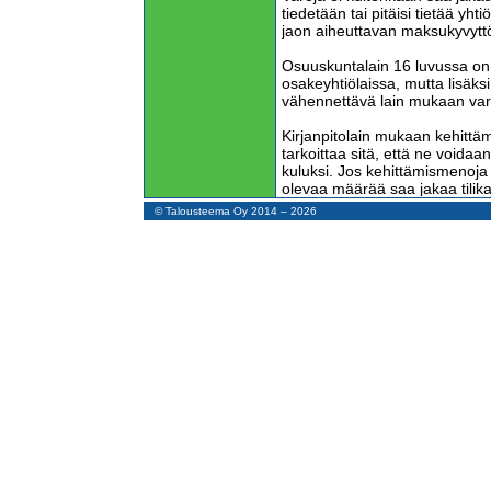
tiedetään tai pitäisi tietää yh
jaon aiheuttavan maksukyvyt
Osuuskuntalain 16 luvussa on 
osakeyhtiölaissa, mutta lisäks
vähennettävä lain mukaan var
Kirjanpitolain mukaan kehittä
tarkoittaa sitä, että ne voidaa
kuluksi. Jos kehittämismenoja 
olevaa määrää saa jakaa tilika
tai muista jakokelpoisista rah
© Talousteema Oy 2014 – 2026
osakeyhtiöitä ja osuuskuntia se
kaikki vastuunalaiset yhtiömie
Laissa avoimesta yhtiöstä ja k
voitonjaosta on säädetty osak
väljemmin. Kehittämismenojak
vähennettäväksi jaettavan voi
Yksityisillä elinkeinonharjoittaji
säädettyjä rajoitteita voiton ot
yksityistalouteen.
Kokonaan uusi elementti voiton
yritysten määräaikaisesta kus
vaatimus: ”Yritykselle tämän l
määrä vähentää päättyvältä til