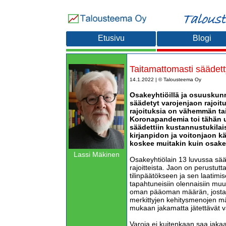
Etusivu
Blogi
Taitamattomasti säädett
14.1.2022 | © Talousteema Oy
Osakeyhtiöillä ja osuuskunni
säädetyt varojenjaon rajoitu
rajoituksia on vähemmän tai
Koronapandemia toi tähän u
säädettiin kustannustukila
kirjanpidon ja voitonjaon k
koskee muitakin kuin osakey
Lassi Mäkinen
Osakeyhtiölain 13 luvussa sää
rajoitteista. Jaon on perustutt
tilinpäätökseen ja sen laatimi
tapahtuneisiin olennaisiin muu
oman pääoman määrän, josta
merkittyjen kehitysmenojen mä
mukaan jakamatta jätettävät v
Varoja ei kuitenkaan saa jakaa