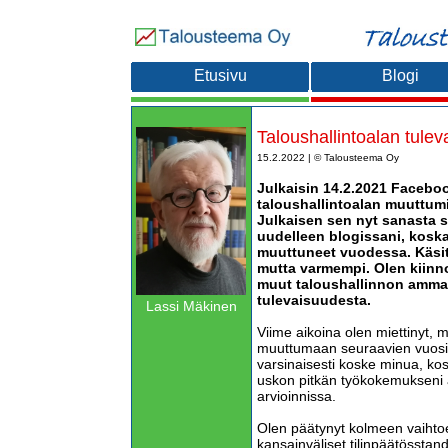
Etusivu
Blogi
Taloushallintoalan tulev
15.2.2022 | © Talousteema Oy
Julkaisin 14.2.2021 Faceboo
taloushallintoalan muuttum
Julkaisen sen nyt sanasta 
uudelleen blogissani, koska
muuttuneet vuodessa. Käsi
mutta varmempi. Olen kiinn
muut taloushallinnon ammatt
tulevaisuudesta.
Lassi Mäkinen
Viime aikoina olen miettinyt, m
muuttumaan seuraavien vuosi
varsinaisesti koske minua, kos
uskon pitkän työkokemukseni 
arvioinnissa.
Olen päätynyt kolmeen vaihto
kansainväliset tilinpäätösstand