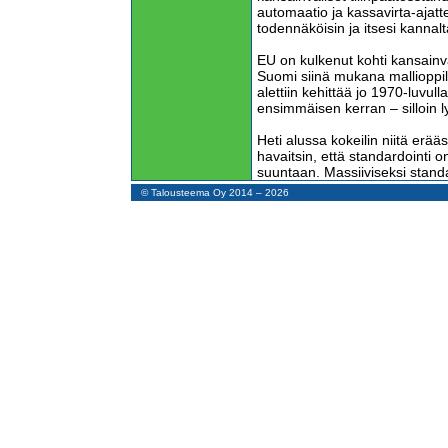
automaatio ja kassavirta-ajatt
todennäköisin ja itsesi kannal
EU on kulkenut kohti kansainvä
Suomi siinä mukana mallioppil
alettiin kehittää jo 1970-luvulla,
ensimmäisen kerran – silloin l
Heti alussa kokeilin niitä erää
havaitsin, että standardointi 
suuntaan. Massiiviseksi stan
reseptivalikoima on osoittanut
© Talousteema Oy 2014 – 2026
Nykyiset IFRS-standardit ovat
sidotut. Niitä sovelletaan pako
mutta vapaaehtoisesti niitä vo
yritykseen.
Innokkaimmat IFRS-standardie
tehdä niistä kaikkia yrityksiä ka
yrityksille tarjottaisiin karsittu
Taloushallinnon automaatiota o
lähtien, jolloin itsekin laadin s
tietokoneohjelmia. Vuoden 1973 
tietokoneiden käyttämisen kirj
silloin koulutuksia kirjanpito-o
ohjelmoinnista.