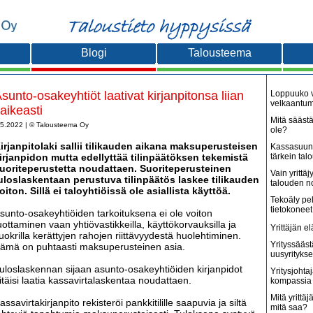
Blogi
Talousteema
sunto-osakeyhtiöt laativat kirjanpitonsa liian
Loppuuko v
velkaantu
aikeasti
Mitä säästä
.5.2022 | © Talousteema Oy
ole?
irjanpitolaki sallii tilikauden aikana maksuperusteisen
Kassasuunn
irjanpidon mutta edellyttää tilinpäätöksen tekemistä
tärkein tal
uoriteperustetta noudattaen. Suoriteperusteinen
Vain yritt
uloslaskentaan perustuva tilinpäätös laskee tilikauden
talouden 
oiton. Sillä ei taloyhtiöissä ole asiallista käyttöä.
Tekoäly pe
tietokoneet
sunto-osakeyhtiöiden tarkoituksena ei ole voiton
uottaminen vaan yhtiövastikkeilla, käyttökorvauksilla ja
Yrittäjän e
uokrilla kerättyjen rahojen riittävyydestä huolehtiminen.
Yrityssääst
ämä on puhtaasti maksuperusteinen asia.
uusyritykse
uloslaskennan sijaan asunto-osakeyhtiöiden kirjanpidot
Yritysjohta
itäisi laatia kassavirtalaskentaa noudattaen.
kompassia 
Mitä yrittäjä
assavirtakirjanpito rekisteröi pankkitilille saapuvia ja siltä
mitä saa?