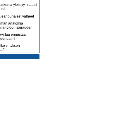
askenta yleistyy hitaasti
asti
leanpunaiset valheet
lman anatomia
irjanpidon sairauden
avirtaa ennustaa
teenpäin?
tko yrityksen
ta?
rotus on toisenlaista
ään
 myy sitä, mitä yrittäjä
enossa kohti
ista
uoltojärjestelmää
lousongelmat
edelleen
laiset eivät nyt kuluta,
 kuluttaa?
isääntyvät ja yrittäjät
mmenen euron