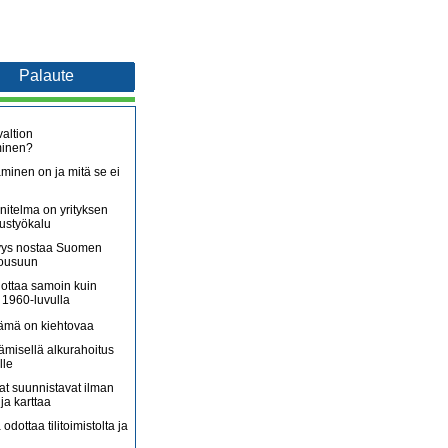
Palaute
altion
minen?
minen on ja mitä se ei
itelma on yrityksen
oustyökalu
äjyys nostaa Suomen
nousuun
lottaa samoin kuin
 1960-luvulla
lämä on kiehtovaa
ämisellä alkurahoitus
lle
jat suunnistavat ilman
ja karttaa
 odottaa tilitoimistolta ja