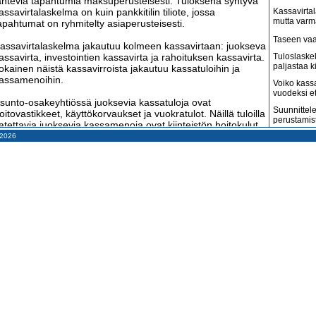
ähteviä tapahtumia maksuperusteisesti. Tuloksena syntyvä
assavirtalaskelma on kuin pankkitilin tiliote, jossa
Kassavirtal
mutta varm
apahtumat on ryhmitelty asiaperusteisesti.
Taseen vaa
assavirtalaskelma jakautuu kolmeen kassavirtaan: juokseva
assavirta, investointien kassavirta ja rahoituksen kassavirta.
Tuloslaske
paljastaa k
okainen näistä kassavirroista jakautuu kassatuloihin ja
assamenoihin.
Voiko kass
vuodeksi e
sunto-osakeyhtiössä juoksevia kassatuloja ovat
Suunnittele
oitovastikkeet, käyttökorvaukset ja vuokratulot. Näillä tuloilla
perustamis
atettavia juoksevia kassamenoja ovat kiinteistön hoitokulut
a yhtiön hallintokulut.
– 2026
Arvonlisäve
kuin väitet
nvestointien kassatuloja asunto-osakeyhtiöissä on harvoin,
Tilitoimisto
oska investoinnit aiheuttavat yleensä vain kassamenoja.
haluaa
udisrakentamisesta aiheutuneet menot sekä vanhojen
Suomi on m
akennusten perusparannusten menot ovat investointien
amerikkala
assamenoja.
terveydenh
ahoituksen kassatuloja ovat maksulliset osakepääoman
Suomen ta
orotukset, lainojen nostot, lainaosuuksien maksut ja
pahenevat 
ääomavastikkeet. Rahoituksen kassamenoja ovat lähinnä
Miksi suoma
ainojen takaisinmaksut.
kun pitäisi
Konkurssit l
assavirtakirjanpidossa juokseva kirjanpito valmistuu
vähenevät
opeasti, sillä kaikki tapahtumat löytyvät sellaisinaan yhtiön
ankkitilin tiliotteilta. Jos tilinpäätöskin laaditaan pääosin
Kahdenky