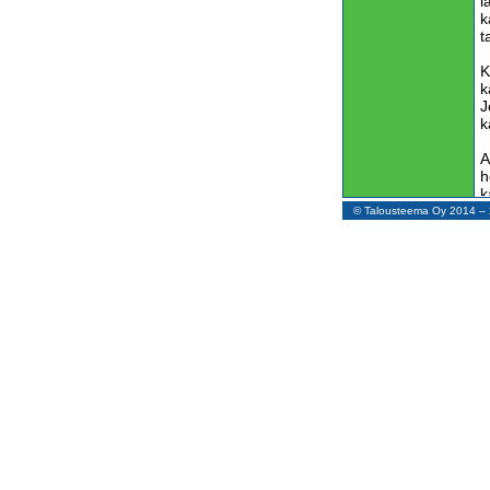
l
k
t
K
k
J
k
A
h
k
j
© Talousteema Oy 2014 
I
k
U
r
k
R
k
p
l
K
n
p