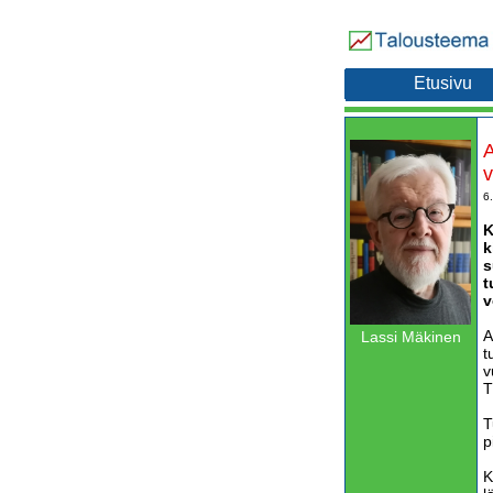
Etusivu
A
v
6
K
k
s
t
v
A
Lassi Mäkinen
t
v
T
T
p
K