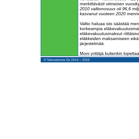
merkittävästi viimeisen vuos
2010 valtionosuus oli 96,6 mi
kasvanut vuoteen 2020 menne
Valtio haluaa siis säästää meno
korkeampia eläkevakuutusmaksuj
eläkevakuutusmaksut riittäisivä
eläkkeiden maksamiseen eikä va
järjestelmää.
Moni yrittäjä kuitenkin lopett
Koska tällöin eläkkeellä olevie
© Talousteema Oy 2014 – 2026
maksajien määrä vähenee, val
YEL-järjestelmää entistä en
Jos pystyisivät, yrittäjät maks
eläkevakuutusmaksuja, koska n
paremmat eläkkeet ja ennen el
sairaus- ja vanhempainpäivära
työmarkkinatuet, tapaturmako
Yrittäjät eivät pysty maksam
eläkevakuutusmaksuja, koska 
heille lakisääteisesti määräämi
sälytetyt työt ovat modernia o
sillä valtio määrää rangaistuksi
tehdään myöhässä, puutteellises