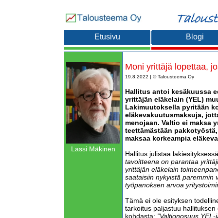
Etusivu
Blogi
Moni yrittäjä lopettaa,
19.8.2022 | © Talousteema Oy
Hallitus antoi kesäkuussa 
yrittäjän eläkelain (YEL) mu
Lakimuutoksella pyritään ko
eläkevakuutusmaksuja, jotta
menojaan. Valtio ei maksa yri
teettämästään pakkotyöstä, jo
maksaa korkeampia eläkev
Lassi Mäkinen
Hallitus julistaa lakiesitykses
tavoitteena on parantaa yrittä
yrittäjän eläkelain toimeenpanoa
saataisiin nykyistä paremmin 
työpanoksen arvoa yritystoimi
Tämä ei ole esityksen todelli
tarkoitus paljastuu hallitukse
kohdasta:
”Valtionosuus YEL-