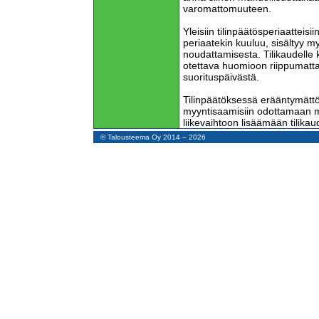
varomattomuuteen.
Yleisiin tilinpäätösperiaatteisi
periaatekin kuuluu, sisältyy 
noudattamisesta. Tilikaudelle k
otettava huomioon riippumatt
suorituspäivästä.
Tilinpäätöksessä erääntymättö
myyntisaamisiin odottamaan 
liikevaihtoon lisäämään tilika
tappiota.
© Talousteema Oy 2014 – 2026
Maksuperusteinen liikevaihto o
periaatteen mukainen, mutta nä
saa esittää tuloslaskelmassa 
osalta.
Kirjanpitolaki säätää, että väh
kirjauksia ei ole tarpeen oikai
suoriteperusteen mukaisiksi en
ellei niiden yhteisvaikutus ole
Kääntäen tämä tarkoittaa sitä, 
toimimaan varomattomasti ni
tuloeriä liikevaihtoon kirjattae
Tuloslaskelmaan kirjataan siis 