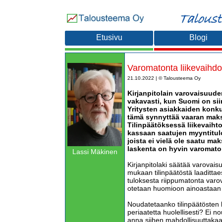
Etusivu
Blogi
Varomatonta liikevaihdo
21.10.2022 | © Talousteema Oy
Kirjanpitolain varovaisuude
vakavasti, kun Suomi on si
Yritysten asiakkaiden konku
tämä synnyttää vaaran maks
Tilinpäätöksessä liikevaiht
kassaan saatujen myyntitulo
joista ei vielä ole saatu ma
laskenta on hyvin varomato
Lassi Mäkinen
Kirjanpitolaki säätää varovais
mukaan tilinpäätöstä laadittae
tuloksesta riippumatonta varov
otetaan huomioon ainoastaan ti
Noudatetaanko tilinpäätösten
periaatetta huolellisesti? Ei no
anna siihen mahdollisuuttakaa