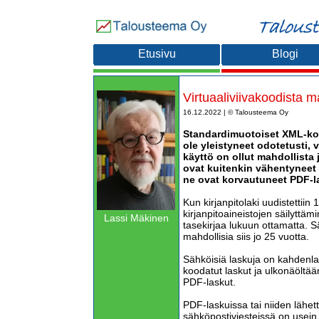
Etusivu
Blogi
Virtuaaliviivakoodista m
16.12.2022 | © Talousteema Oy
Standardimuotoiset XML-koo
ole yleistyneet odotetusti, 
käyttö on ollut mahdollista 
ovat kuitenkin vähentyneet 
ne ovat korvautuneet PDF-la
Kun kirjanpitolaki uudistettiin 19
kirjanpitoaineistojen säilytt
Lassi Mäkinen
tasekirjaa lukuun ottamatta. Sä
mahdollisia siis jo 25 vuotta.
Sähköisiä laskuja on kahdenla
koodatut laskut ja ulkonäöltää
PDF-laskut.
PDF-laskuissa tai niiden lähet
sähköpostiviesteissä on usein 