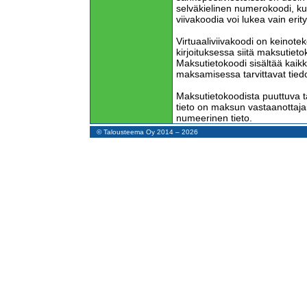
selväkielinen numerokoodi, ku
viivakoodia voi lukea vain erity
Virtuaaliviivakoodi on keinote
kirjoituksessa siitä maksutieto
Maksutietokoodi sisältää kaikk
maksamisessa tarvittavat tiedo
Maksutietokoodista puuttuva 
tieto on maksun vastaanottajan
numeerinen tieto.
© Talousteema Oy 2014 – 2026
Maksun saajan nimen näppäil
etenkin, jos käytetään matkapu
pitkiä, että näppäilyssä tapaht
aina vaivaudu näppäilemään 
lyhenteen.
Maksun saajan nimi on tärkeä 
selväkielisesti, kenelle maks
varmistaa tilinumerosta, mutta
Ehdotin omalle pankilleni ohj
vastaanottajan täydellinen nim
käyttäjän maksupohjiin tallent
Ohjelma siis lukisi maksutiet
tilinumeron ja hakisi tietokann