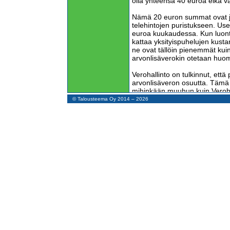
olla yhteensä 40 euroa eikä v
Nämä 20 euron summat ovat j
telehintojen puristukseen. Us
euroa kuukaudessa. Kun luont
kattaa yksityispuhelujen kust
ne ovat tällöin pienemmät kui
arvonlisäverokin otetaan huo
Verohallinto on tulkinnut, että
arvonlisäveron osuutta. Tämä t
mihinkään muuhun kuin Veroh
peukalosääntöön, mutta siitä 
© Talousteema Oy 2014 – 2026
Hyvin yleinen virhekäsitys on, 
työntekijän yksityispuhelujen a
pykälää ei löydy arvonlisäverol
Asia käsitellään omaan käyttö
euroon lisätään vero, omaan k
summa on 24,80 euroa. Veron
arvonlisäverotuksen kausivero
Lopputulos on sama kuin yksit
arvonlisäveron vähentämättä 
on omaan käyttöön ottaminen
Tällaisen veroveivauksen työk