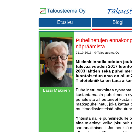
Etusivu
Blogi
Puhelinetujen ennakonp
näpräämistä
21.10.2016 | © Talousteema Oy
Mielenkiinnolla odotan joul
tulevaa vuoden 2017 luonto
2003 lähtien sekä puhelime
luontoisedun arvo on ollut
Tietotekniikka on tänä aikan
Puhelinetu tarkoittaa työnanta
Lassi Mäkinen
kustantamasta puhelimesta syn
puheluista aiheutuneet kustan
matkapuhelinetu, joka kattaa pu
multimediaviesteistä aiheutun
Yhteistä näille puhelineduille
aina miettinyt, voiko joku pu
samanaikaisesti. Jos henkilö ei