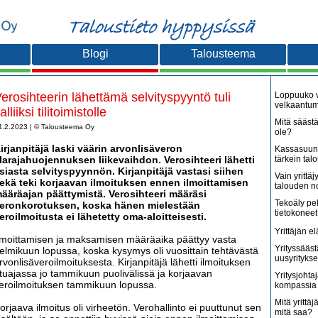
Blogi
Talousteema
erosihteerin lähettämä selvityspyyntö tuli
Loppuuko v
velkaantu
alliiksi tilitoimistolle
Mitä säästä
4.2.2023 | © Talousteema Oy
ole?
irjanpitäjä laski väärin arvonlisäveron
Kassasuunn
larajahuojennuksen liikevaihdon. Verosihteeri lähetti
tärkein tal
siasta selvityspyynnön. Kirjanpitäjä vastasi siihen
Vain yritt
ekä teki korjaavan ilmoituksen ennen ilmoittamisen
talouden 
ääräajan päättymistä. Verosihteeri määräsi
Tekoäly pe
eronkorotuksen, koska hänen mielestään
tietokoneet
eroilmoitusta ei lähetetty oma-aloitteisesti.
Yrittäjän e
lmoittamisen ja maksamisen määräaika päättyy vasta
Yrityssääst
elmikuun lopussa, koska kysymys oli vuosittain tehtävästä
uusyritykse
rvonlisäveroilmoituksesta. Kirjanpitäjä lähetti ilmoituksen
tuajassa jo tammikuun puolivälissä ja korjaavan
Yritysjohta
eroilmoituksen tammikuun lopussa.
kompassia 
Mitä yrittäjä
orjaava ilmoitus oli virheetön. Verohallinto ei puuttunut sen
mitä saa?