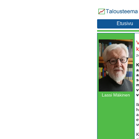
Etusivu
V
k
2
K
a
a
s
m
v
v
Lassi Mäkinen
I
h
a
e
v
K