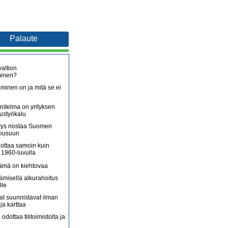
Palaute
altion
minen?
minen on ja mitä se ei
itelma on yrityksen
oustyökalu
äjyys nostaa Suomen
nousuun
lottaa samoin kuin
 1960-luvulla
lämä on kiehtovaa
ämisellä alkurahoitus
lle
jat suunnistavat ilman
ja karttaa
 odottaa tilitoimistolta ja