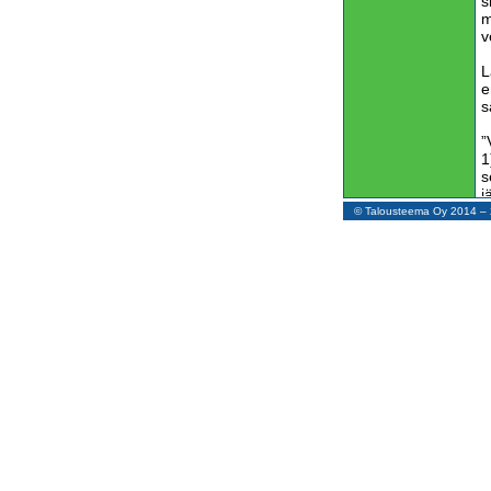
s
m
v
L
e
s
”
1
s
j
© Talousteema Oy 2014 
V
m
t
e
y
s
y
P
m
j
e
k
K