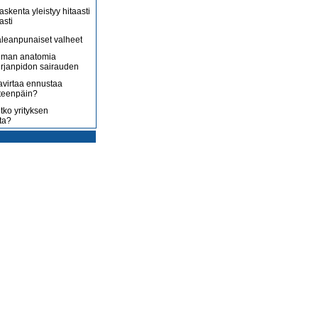
askenta yleistyy hitaasti
asti
leanpunaiset valheet
lman anatomia
irjanpidon sairauden
avirtaa ennustaa
teenpäin?
tko yrityksen
ta?
rotus on toisenlaista
ään
 myy sitä, mitä yrittäjä
enossa kohti
ista
uoltojärjestelmää
lousongelmat
edelleen
laiset eivät nyt kuluta,
 kuluttaa?
isääntyvät ja yrittäjät
mmenen euron