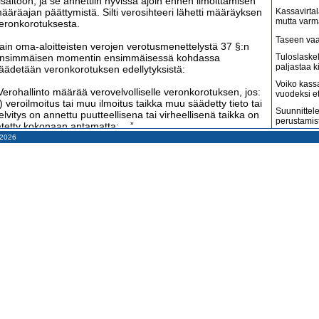
isältöön, ja se annettiin hyvissä ajoin ennen ilmoittamisen
ääräajan päättymistä. Silti verosihteeri lähetti määräyksen
Kassavirtal
mutta varm
eronkorotuksesta.
Taseen vaa
ain oma-aloitteisten verojen verotusmenettelystä 37 §:n
nsimmäisen momentin ensimmäisessä kohdassa
Tuloslaske
paljastaa k
äädetään veronkorotuksen edellytyksistä:
Voiko kass
Verohallinto määrää verovelvolliselle veronkorotuksen, jos:
vuodeksi e
) veroilmoitus tai muu ilmoitus taikka muu säädetty tieto tai
Suunnittele
elvitys on annettu puutteellisena tai virheellisenä taikka on
perustamis
ätetty kokonaan antamatta; ...”
– 2026
Arvonlisäve
erosihteeri oli kuulemiskirjeessään helmikuun alussa
kuin väitet
aininnut tämän lainkohdan, joten hänen voidaan katsoa
Tilitoimisto
ietäneen, ettei veronkorotusta voida määrätä, koska sen
haluaa
dellytykset eivät täyttyneet. Silti hän päätti rokottaa
Suomi on m
ritykseltä 10 %:n veronkorotuksen. Kysymyksessä on
amerikkala
atojen eurojen maksu, jonka tilitoimisto joutuu korvaamaan
terveydenh
ritykselle. Se on pienelle tilitoimistolle suuri menoerä.
Suomen ta
äätökseen voisi hakea muutosta oikaisulautakunnalta,
pahenevat 
utta kokemuksen mukaan muutosta ei yleensä tule. Sen
Miksi suoma
älkeen asiasta voisi valittaa hallinto-oikeudelle, mutta sekään
kun pitäisi
i yleensä auta mitään. Lopulta siitä voisi valittaa
Konkurssit l
orkeimmalle hallinto-oikeudelle. On epävarmaa myöntääkö
vähenevät
HO valitusluvan ja, jos myöntää, prosessi kestää vuosia.
Kahdenky