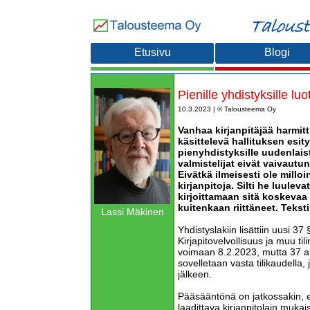
Etusivu
Blogi
Pienille yhdistyksille luot
10.3.2023 | © Talousteema Oy
Vanhaa kirjanpitäjää harmit
käsittelevä hallituksen esit
pienyhdistyksille uudenlaista
valmistelijat eivät vaivautu
Eivätkä ilmeisesti ole millo
kirjanpitoja. Silti he luulev
kirjoittamaan sitä koskevaa 
kuitenkaan riittäneet. Teksti
Lassi Mäkinen
Yhdistyslakiin lisättiin uusi 37
Kirjapitovelvollisuus ja muu til
voimaan 8.2.2023, mutta 37 a
sovelletaan vasta tilikaudella,
jälkeen.
Pääsääntönä on jatkossakin, et
laadittava kirjanpitolain mukai