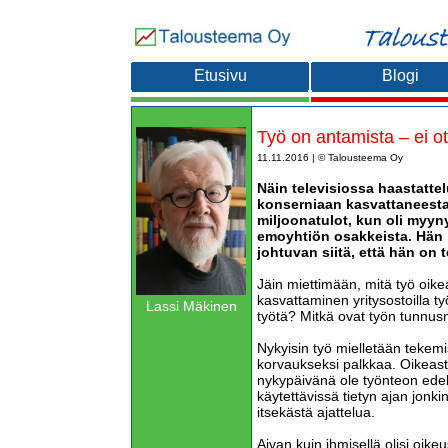
Etusivu
Blogi
Työ on antamista – ei o
11.11.2016 | © Talousteema Oy
Näin televisiossa haastattel
konserniaan kasvattaneesta 
miljoonatulot, kun oli myy
emoyhtiön osakkeista. Hän
johtuvan siitä, että hän on 
Jäin miettimään, mitä työ oik
kasvattaminen yritysostoilla t
Lassi Mäkinen
työtä? Mitkä ovat työn tunnus
Nykyisin työ mielletään tekemi
korvaukseksi palkkaa. Oikeas
nykypäivänä ole työnteon edell
käytettävissä tietyn ajan jon
itsekästä ajattelua.
Aivan kuin ihmisellä olisi oik