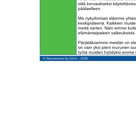
siitä korvaukseksi käytettävis
päälaelleen.
Me nykyihmiset elämme yhteis
keskipisteenä. Kaikkien muide
meitä varten. Näin emme kuite
elämäntaipaleen vaikeuksista.
Pärjätäksemme meidän on elet
on vain yksi pieni murunen 
työtä muiden hyödyksi emme 
antamista – ei ottamista.
© Talousteema Oy 2014 – 2026
Onko siis pörssisijoittaminen
ja ostajan nollasummapelistä, 
häviää. Kenellekään ulkopuolise
mitään hyötyä – ei edes kaupa
yhtiöille.
Sama koskee konsernien kasva
yrityksen, tässä ei tapahdu m
kasvaa mutta talouselämä ei k
synergiaedut?
Synergia tarkoittaa kumuloiva
mukaan yksi plus yksi on ene
Yrityskaupoissa synergiavaikutu