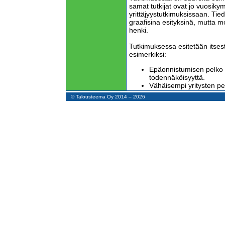
samat tutkijat ovat jo vuosiky
yrittäjyystutkimuksissaan. Tiedo
graafisina esityksinä, mutta m
henki.
Tutkimuksessa esitetään itses
esimerkiksi:
Epäonnistumisen pelko v
todennäköisyyttä.
Vähäisempi yritysten pe
lisää uusien yritysten p
© Talousteema Oy 2014 – 2026
Työttömyysasteen kasvu 
Suomalaisista alkuvaihee
noin neljännes.
Tutkimusraportissa on 131 sivua
tarjoaa toimenpidesuosituksia 
mitäänsanomattomia sananpar
Tutkimuksen toimenpidesuosit
Keskitytään yrittäjyyspoli
yrittäjyyden kannusteisi
uudistumiseen.
Kannustetaan yksilöitä 
murtamalla palkkatyö vs.