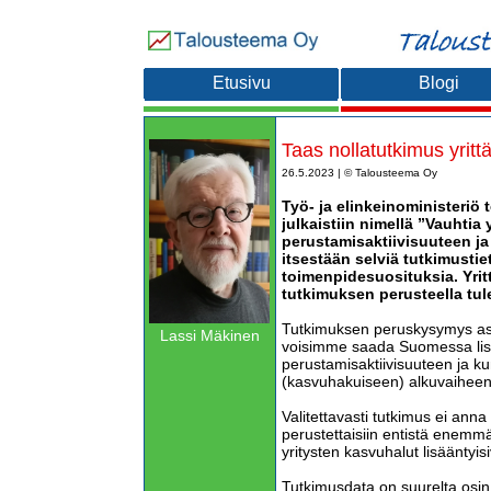
Etusivu
Blogi
Taas nollatutkimus yritt
26.5.2023 | © Talousteema Oy
Työ- ja elinkeinoministeriö 
julkaistiin nimellä ”Vauhtia 
perustamisaktiivisuuteen ja
itsestään selviä tutkimusti
toimenpidesuosituksia. Yrit
tutkimuksen perusteella tule
Tutkimuksen peruskysymys aset
Lassi Mäkinen
voisimme saada Suomessa lisä
perustamisaktiivisuuteen ja k
(kasvuhakuiseen) alkuvaiheen 
Valitettavasti tutkimus ei anna 
perustettaisiin entistä enemmä
yritysten kasvuhalut lisääntyisi
Tutkimusdata on suurelta osin 