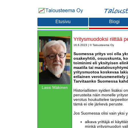
Etusivu
Blogi
Yritysmuodoksi riittää pe
16.6.2023 | © Talousteema Oy
Suomessa yritys voi olla yk
osakeyhtiö, osuuskunta, kom
toiminimi eli yksityisen elin
maatila tai maatalousyhtymä.
yritysmuotoa koskevaa lakia
erilainen verotusmenettely 
Tarvitaanko Suomessa kahd
Lassi Mäkinen
Historiallisten syiden lisäksi o
perusteita näin monelle yritys
verotus houkuttelee tarpeetto
tämä ei ole järkevä peruste.
Jos Suomessa olisi vain yksi y
alkava yrittäjä ei käyttä
minkä yritysmuodon valit