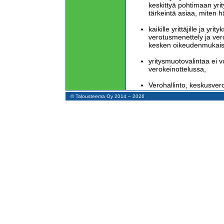
keskittyä pohtimaan yr
tärkeintä asiaa, miten 
kaikille yrittäjille ja yrity
verotusmenettely ja verot
kesken oikeudenmukais
yritysmuotovalintaa ei v
verokeinottelussa,
Verohallinto, keskusvero
korkein hallinto-oikeus
© Talousteema Oy 2014 – 2026
tulkitsemaan yritysten ve
Patentti- ja rekisterihal
muiden vastaavien viran
olisivat nykyistä yksinke
helppokäyttöisempiä,
valtio säästäisi yrityste
menoistaan,
yritystoiminnan tilastoint
olennaisiin asioihin,
kirjanpito ja verotus olisi
yhdenmukaiset, mikä väh
kustannuksia ja virheit