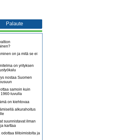
Palaute
altion
minen?
minen on ja mitä se ei
itelma on yrityksen
oustyökalu
äjyys nostaa Suomen
nousuun
lottaa samoin kuin
 1960-luvulla
lämä on kiehtovaa
ämisellä alkurahoitus
lle
jat suunnistavat ilman
ja karttaa
 odottaa tilitoimistolta ja