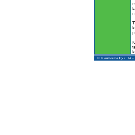
m
l
m
T
k
p
K
t
k
j
© Talousteema Oy 2014 
j
s
O
v
K
n
s
P
s
s
J
v
T