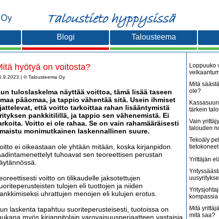
Blogi
Talousteema
itä hyötyä on voitosta?
Loppuuko v
velkaantu
5.9.2023 | © Talousteema Oy
Mitä säästä
ole?
un tuloslaskelma näyttää voittoa, tämä lisää taseen
maa pääomaa, ja tappio vähentää sitä. Usein ihmiset
Kassasuunn
jattelevat, että voitto tarkoittaa rahan lisääntymistä
tärkein tal
rityksen pankkitilillä, ja tappio sen vähenemistä. Ei
Vain yritt
arkoita. Voitto ei ole rahaa. Se on vain rahamääräisesti
talouden 
lmaistu monimutkainen laskennallinen suure.
Tekoäly pe
oitto ei oikeastaan ole yhtään mitään, koska kirjanpidon
tietokoneet
aadintamenettelyt tuhoavat sen teoreettisen perustan
Yrittäjän e
äytännössä.
Yrityssääst
eoreettisesti voitto on tilikaudelle jaksotettujen
uusyritykse
uoriteperusteisten tulojen eli tuottojen ja niiden
Yritysjohta
ankkimiseksi uhrattujen menojen eli kulujen erotus.
kompassia 
Mitä yrittäjä
un laskenta tapahtuu suoriteperusteisesti, tuotoissa on
mitä saa?
ukana myös kirjanpitolain varovaisuusperiaatteen vastaisia