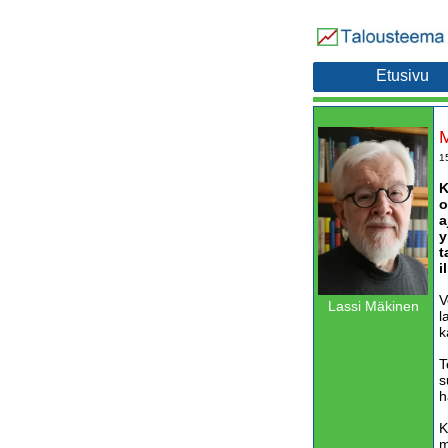
Etusivu
M
1
K
o
a
y
t
i
V
Lassi Mäkinen
l
k
T
s
h
K
m