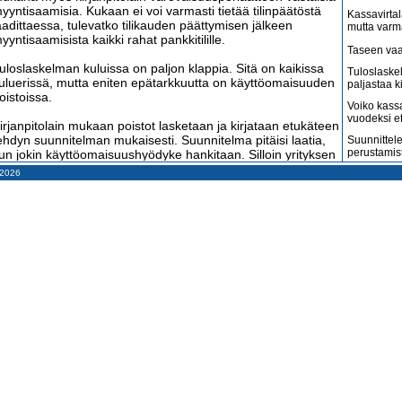
yyntisaamisia. Kukaan ei voi varmasti tietää tilinpäätöstä
Kassavirtal
aadittaessa, tulevatko tilikauden päättymisen jälkeen
mutta varm
yyntisaamisista kaikki rahat pankkitilille.
Taseen vaa
uloslaskelman kuluissa on paljon klappia. Sitä on kaikissa
Tuloslaske
uluerissä, mutta eniten epätarkkuutta on käyttöomaisuuden
paljastaa k
oistoissa.
Voiko kass
vuodeksi e
irjanpitolain mukaan poistot lasketaan ja kirjataan etukäteen
ehdyn suunnitelman mukaisesti. Suunnitelma pitäisi laatia,
Suunnittele
perustamis
un jokin käyttöomaisuushyödyke hankitaan. Silloin yrityksen
ohdon tulisi arvioida, mikä on sen vaikutusaika aivan kuin
– 2026
Arvonlisäve
oku sellaisen pystyisi rehellisesti arvioimaan. Tosiasiassa
kuin väitet
uunnitelmapoistot perustuvat peukalosääntöihin.
Tilitoimisto
haluaa
mituista on se, että elinkeinoverolaissa määritellään
erotuksessa vähennettävien poistojen enimmäismäärät.
Suomi on m
irjanpidossa on siis tehtävä kahdet erilaiset poistot ja
amerikkala
terveydenh
äiden erotuksesta aiheutuu monimutkainen poistoerojen
euranta.
Suomen ta
pahenevat 
ienimpien yritysten sallitaan kuitenkin tekevän
Miksi suoma
uunnitelmapoistot verotuspoistojen enimmäismäärien
kun pitäisi
uuruisina, jolloin ei synny poistoeroja.
Konkurssit l
oka tapauksessa tuloslaskelman voitto lasketaan aina
vähenevät
erotuspoistojen mukaisesti. Se ei siis oikeasti kerro totuutta.
Kahdenky
ämä käy ilmi siitä, että taseessa poistamaton