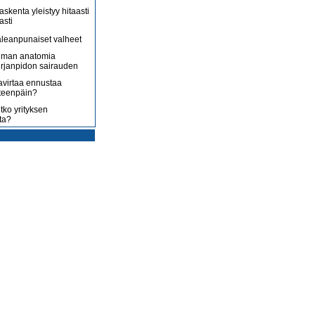
askenta yleistyy hitaasti
asti
leanpunaiset valheet
lman anatomia
irjanpidon sairauden
avirtaa ennustaa
teenpäin?
tko yrityksen
ta?
rotus on toisenlaista
ään
 myy sitä, mitä yrittäjä
enossa kohti
ista
uoltojärjestelmää
lousongelmat
edelleen
laiset eivät nyt kuluta,
 kuluttaa?
isääntyvät ja yrittäjät
mmenen euron