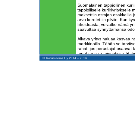
Suomalainen tappiollinen kuriir
tappiolliselle kuriiriyritykselle
maksettiin ostajan osakkeilla 
arvo korotettiin pilviin. Kun 
liikeideasta, voivatko nämä yr
saavuttaa synnyttämänsä odo
Alkava yritys haluaa kasvaa n
markkinoilla. Tähän se tarvits
rahat, jos perustajat osaavat 
muutamassa minuutissa. Rahoitt
korkeasta sijoituksen tuotosta
© Talousteema Oy 2014 – 2026
yritystä myydään yhä uudelleen
jääkö viimeiselle pelurille käte
Ihmiset eivät enää kykene tek
että nämä taloudelliset odotusa
ajassa. Avuksi tarvitaan automa
tuottamaan halpaa työtä sijoi
Köyhät globalisaation orjatkin
automaateilla. Ottavatko roboti
Yritykset tuottavat voittoja 
Voitto ei ole rahaa pankkitilill
suure, joka on irti todellisuu
kirjanpitoarvot ovat aivan muu
arvot tai realisointiarvot. Onko