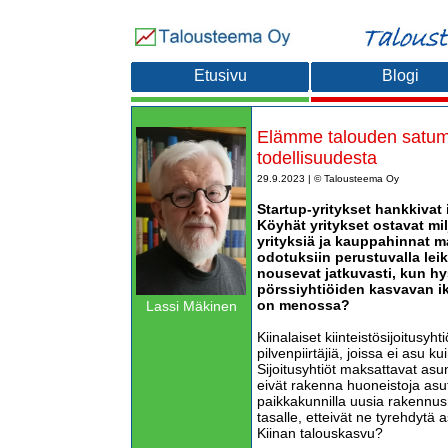
Etusivu
Blogi
Elämme talouden satuma
todellisuudesta
29.9.2023 | © Talousteema Oy
Startup-yritykset hankkivat i
Köyhät yritykset ostavat mil
yrityksiä ja kauppahinnat 
odotuksiin perustuvalla leik
nousevat jatkuvasti, kun hy
pörssiyhtiöiden kasvavan ik
on menossa?
Lassi Mäkinen
Kiinalaiset kiinteistösijoitusyh
pilvenpiirtäjiä, joissa ei asu 
Sijoitusyhtiöt maksattavat asu
eivät rakenna huoneistoja asut
paikkakunnilla uusia rakennus
tasalle, etteivät ne tyrehdyt
Kiinan talouskasvu?