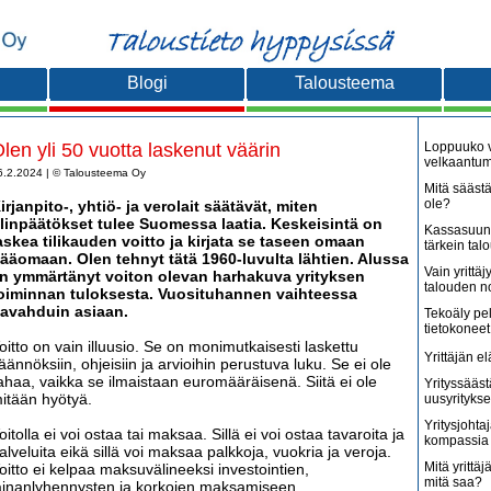
Blogi
Talousteema
len yli 50 vuotta laskenut väärin
Loppuuko v
velkaantu
6.2.2024 | © Talousteema Oy
Mitä säästä
ole?
irjanpito-, yhtiö- ja verolait säätävät, miten
ilinpäätökset tulee Suomessa laatia. Keskeisintä on
Kassasuunn
askea tilikauden voitto ja kirjata se taseen omaan
tärkein tal
ääomaan. Olen tehnyt tätä 1960-luvulta lähtien. Alussa
Vain yritt
n ymmärtänyt voiton olevan harhakuva yrityksen
talouden 
oiminnan tuloksesta. Vuosituhannen vaihteessa
avahduin asiaan.
Tekoäly pe
tietokoneet
oitto on vain illuusio. Se on monimutkaisesti laskettu
Yrittäjän e
äännöksiin, ohjeisiin ja arvioihin perustuva luku. Se ei ole
ahaa, vaikka se ilmaistaan euromääräisenä. Siitä ei ole
Yrityssääst
itään hyötyä.
uusyritykse
Yritysjohta
oitolla ei voi ostaa tai maksaa. Sillä ei voi ostaa tavaroita ja
kompassia 
alveluita eikä sillä voi maksaa palkkoja, vuokria ja veroja.
Mitä yrittäjä
oitto ei kelpaa maksuvälineeksi investointien,
mitä saa?
ainanlyhennysten ja korkojen maksamiseen.