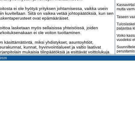
Kassavirtal
oitosta ei ole hyötyä yrityksen johtamisessa, vaikka usein
mutta varm
iin kuvitellaan. Siitä on vaikea vetää johtopäätöksiä, kun sen
Taseen vaa
askentaperusteet ovat epämääräiset.
Tuloslaske
oittoa lasketaan myös sellaisissa yhteisöissä, joiden
paljastaa k
arkoituksenakaan ei ole voiton tuottaminen.
Voiko kass
vuodeksi e
n käsittämätöntä, miksi yhdistykset, asuntoyhtiöt,
eurakunnat, kunnat, hyvinvointialueet ja valtio laativat
Suunnittele
perustamis
irjanpitolain mukaisia tilinpäätöksiä ja esittävät voittolukuja
ivan kuin ne osoittaisivat, miten hyvin nämä yhteisöt ovat
– 2026
Arvonlisäve
oimineet.
kuin väitet
Tilitoimisto
oittoa tavoittelemattoman yhteisön tarkoituksena on
haluaa
uolehtia siitä, että jäsenmaksuina, avustuksina,
htiövastikkeina tai veroina saadut rahat riittävät yhteisön
Suomi on m
enojen maksamiseen.
amerikkala
terveydenh
ama koskee myös suurta osaa yrityksistä. Pienet
Suomen ta
erheyritykset eivät tavoittele voittoa vaan vakaata ja
pahenevat 
ohtuullista toimeentuloa perheen jäsenille.
Miksi suoma
kun pitäisi
oitto on kuin kaikkialle maailmaan levinnyt tartuntatauti. Sen
askennasta säätelevät mm. EU:n direktiivit ja USA:n
Konkurssit l
ainsäädäntö sekä tilintarkastajien puuhaamat kansainväliset
vähenevät
ilinpäätösstandardit. Juuri kukaan ei ole asettanut voiton
Kahdenky
askentaa kyseenalaiseksi. Tarvittaisiin pieni lapsi kertomaan,