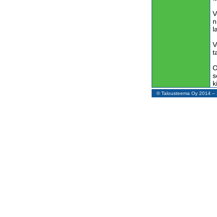
V
n
l
V
t
O
s
k
a
© Talousteema Oy 2014 
t
V
h
y
m
S
p
k
V
l
l
t
l