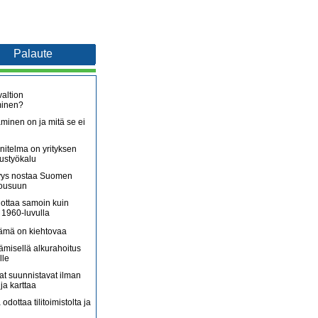
Palaute
altion
minen?
minen on ja mitä se ei
itelma on yrityksen
oustyökalu
äjyys nostaa Suomen
nousuun
lottaa samoin kuin
 1960-luvulla
lämä on kiehtovaa
ämisellä alkurahoitus
lle
jat suunnistavat ilman
ja karttaa
 odottaa tilitoimistolta ja