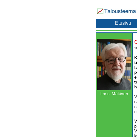
Etusivu
O
1
K
t
l
p
e
t
h
Lassi Mäkinen
V
s
r
m
V
p
V
l