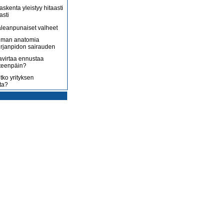
askenta yleistyy hitaasti
asti
leanpunaiset valheet
lman anatomia
irjanpidon sairauden
avirtaa ennustaa
teenpäin?
tko yrityksen
ta?
rotus on toisenlaista
ään
 myy sitä, mitä yrittäjä
enossa kohti
ista
uoltojärjestelmää
lousongelmat
edelleen
laiset eivät nyt kuluta,
 kuluttaa?
isääntyvät ja yrittäjät
mmenen euron