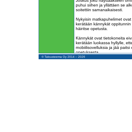
Joskus joku näyttääkseen om
puhui siihen ja yllättäen se alk
soitettiin samanaikaisesti.
Nykyisin matkapuhelimet ovat ni
kerätään kännykät oppitunnin a
häiritse opetusta.
Kännykät ovat tietokoneita eiv
kerätään luokassa hyllylle, ette
mobiilisovelluksia ja jää paitsi
opetuksesta.
© Talousteema Oy 2014 – 2026
Tietokone on laite, joka toimii 
tulostamista varten ja näppäim
sisältää prosessorin ja muistia
jonka kautta siihen tulee ja siit
kuvia, videoita ja ääniä.
Kaikki nämä ominaisuudet ovat
jostakin kummallisesta syystä
matkapuhelimiksi. Ääniliikenne
on vähäistä muihin datamuotoi
Verohallinto julkistaa joka v
seuraavana vuonna verotukse
luontoisetujen laskentaperustei
Verohallintoa määräämään puh