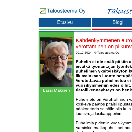
Etusivu
Blogi
Kahdenkymmenen euron
verottaminen on pilkunvi
20.12.2024 | © Talousteema Oy
Puhelin ei ole enää pitkiin a
eivätkä työnantajan työnte
puhelimen yksityiskäytön k
likimainkaan luontoisetupää
Verotettavaa puhelinetua ei 
vuosikymmeniin edes ollut
tietoliikenneyhteys on henk
Lassi Mäkinen
Puhelinetu on Verohallinnon v
koskeva päätös pitäisi ripusta
pääkonttorin seinälle niin kuin
luunsiruja lasikaappeihin.
Puhelimia pidettiin vuosikymmen
Varsinkin matkapuhelimet nost