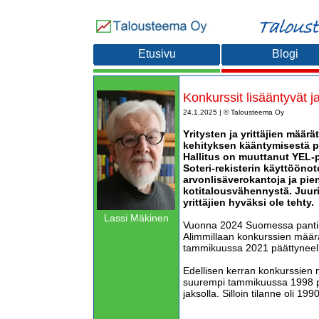
Etusivu
Blogi
Konkurssit lisääntyvät ja
24.1.2025 | © Talousteema Oy
Yritysten ja yrittäjien määrä
kehityksen kääntymisestä po
Hallitus on muuttanut YEL-p
Soteri-rekisterin käyttööno
arvonlisäverokantoja ja pie
kotitalousvähennystä. Juuri
yrittäjien hyväksi ole tehty.
Lassi Mäkinen
Vuonna 2024 Suomessa pantiin 
Alimmillaan konkurssien määrä
tammikuussa 2021 päättyneell
Edellisen kerran konkurssien 
suurempi tammikuussa 1998 p
jaksolla. Silloin tilanne oli 19