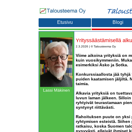
Etusivu
Blogi
Yrityssäästämisellä alku
2.3.2026 | © Talousteema Oy
Viime aikoina yrityksiä on
kuin vuosikymmeniin. Mukana
esimerkiksi Asko ja Sotka.
Konkurssiaallosta jää tyhjä
puiden kaatamisen jäljiltä. N
taimia.
Lassi Mäkinen
Alkavia yrityksiä on tuettava
luvun laman jälkeen. Silloin 
ryhtyivät teurastamaan pieni
syntynyt riittävästi.
Rahoituksen puute on yksi p
ryhtymisen esteistä. Siihen 
ratkaisu, koska Suomen talou
pysyvästi, elleivät ihmiset k