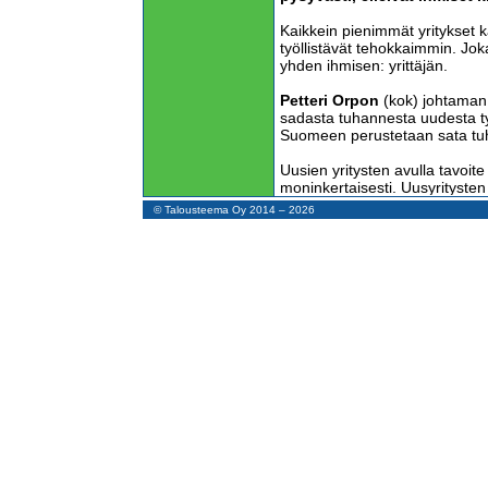
Kaikkein pienimmät yritykset 
työllistävät tehokkaimmin. Jokai
yhden ihmisen: yrittäjän.
Petteri Orpon
(kok) johtaman 
sadasta tuhannesta uudesta työ
Suomeen perustetaan sata tuha
Uusien yritysten avulla tavoite
moninkertaisesti. Uusyritysten e
startupeja, vaan ihan tavallise
© Talousteema Oy 2014 – 2026
nopeasti.
Kun uusi yrittäjä palkkaa avuk
toiminta kasvaa 100 %. Toisen
kasvattaa yritystä 50 %.
Yrittämistä vastustettiin 199
Julkaisin 17.10.1995 Helsing
vieraskynäkirjoituksen, jossa id
helpottavia ehdotuksia. Eräät n
suurelta osin toteutettu, mutta
jäänyt vaille huomiota.
Kirjoituksessani olivat yrityssä
mukana myös osakeyhtiömuod