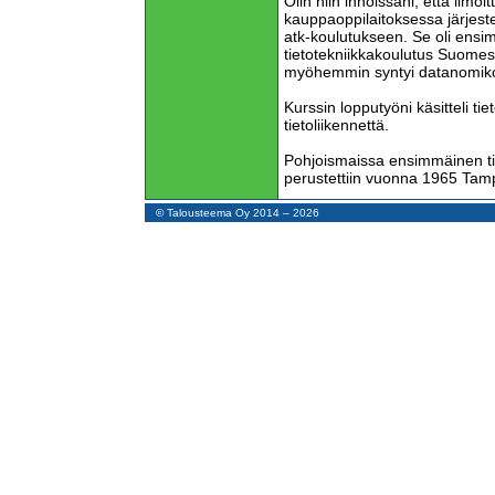
Olin niin innoissani, että ilmo
kauppaoppilaitoksessa järjest
atk-koulutukseen. Se oli ens
tietotekniikkakoulutus Suomes
myöhemmin syntyi datanomiko
Kurssin lopputyöni käsitteli ti
tietoliikennettä.
Pohjoismaissa ensimmäinen tie
perustettiin vuonna 1965 Tamp
Vuosina 1972–1974 opiskelin 
© Talousteema Oy 2014 – 2026
ekonomiksi pääaineenani tietoj
Silloin kuulin ensimmäisen ker
tekoälystä.
Ihmiset eivät tienneet tietokon
pelottavilta. Kuviteltiin, että ni
ne ajattelevat itse.
Silloin ihmisiin tarttui tietokon
vanhoja ihmisiä käyttämästä ti
Yritykset ostivat tietokoneita, v
ymmärtäneet niistä mitään. Ne o
kuumenivat käytettäessä ja va