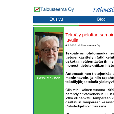
Etusivu
Blogi
Tekoäly pelottaa samoin
luvulla
6.4.2026 | © Talousteema Oy
Tekoäly on johdonmukainen
tietojenkäsittelyn (atk) keh
uskotaan vähentävän ihmist
monesti tietotekniikan histo
Automaattinen tietojenkäsi
monin tavoin, ja niin tapaht
Lassi Mäkinen
tekoälyjärjestelmät yleistyvä
Olin teini-ikäinen vuonna 196
perehdyin tietokoneisiin. Luin ka
jotka oli hankittu Tampereen 
osallistuin Tampereen kesäylio
Cobol-ohjelmointikurssille.