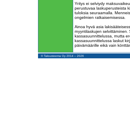
Yritys ei selviydy maksuvaike
perustuvaa laskuperusteista ki
tuloksia seuraamalla. Menneis
ongelmien ratkaisemisessa.
Ainoa hyvä asia lakisääteisess
myyntilaskujen selvittäminen
kassasuunnittelussa, mutta er
kassasuunnittelussa laskut kir
päivämäärille eikä vain köntt
Taseen vakavaraisuus- ja mak
© Talousteema Oy 2014 – 2026
harhaan, koska ne ovat yhden 
kuva rahatilanteen kehityksest
Kun kysymys on pienestä yrity
tehtävä kassasuunnittelua om
pitää pystyä selvittämään, mik
hän selviytyy kuukausittain. 
siitä pitää vielä karsia kaikki 
ei rasita yrityksen taloutta liiak
Suuri erääntyneiden ostolasku
lähipäiviä ja -viikkoina on mak
ja kassatuloilla kyetä purkam
siirtää tuonnemmaksi.
Parasta on, jos velkoja hyväk