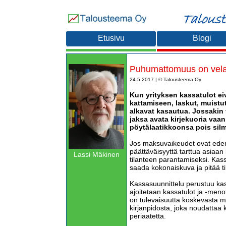
Etusivu
Blogi
Puhumattomuus on velal
24.5.2017 | © Talousteema Oy
Kun yrityksen kassatulot ei
kattamiseen, laskut, muistut
alkavat kasautua. Jossakin 
jaksa avata kirjekuoria vaa
pöytälaatikkoonsa pois silm
Jos maksuvaikeudet ovat edenne
päättäväisyyttä tarttua asiaan l
Lassi Mäkinen
tilanteen parantamiseksi. Kas
saada kokonaiskuva ja pitää ti
Kassasuunnittelu perustuu kas
ajoitetaan kassatulot ja -men
on tulevaisuutta koskevasta 
kirjanpidosta, joka noudattaa
periaatetta.