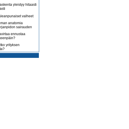
askenta yleistyy hitaasti
asti
leanpunaiset valheet
lman anatomia
irjanpidon sairauden
avirtaa ennustaa
teenpäin?
tko yrityksen
ta?
rotus on toisenlaista
ään
 myy sitä, mitä yrittäjä
enossa kohti
ista
uoltojärjestelmää
lousongelmat
edelleen
laiset eivät nyt kuluta,
 kuluttaa?
isääntyvät ja yrittäjät
mmenen euron