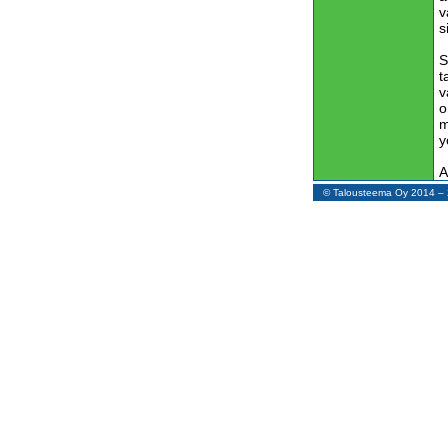
v
s
S
t
v
o
m
y
A
k
© Talousteema Oy 2014 
O
a
o
K
t
v
r
A
s
r
y
o
v