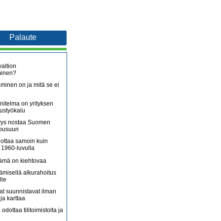
Palaute
altion
minen?
minen on ja mitä se ei
itelma on yrityksen
oustyökalu
äjyys nostaa Suomen
nousuun
lottaa samoin kuin
 1960-luvulla
lämä on kiehtovaa
ämisellä alkurahoitus
lle
jat suunnistavat ilman
ja karttaa
 odottaa tilitoimistolta ja