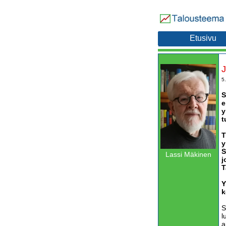
Etusivu
J
5
S
e
y
t
T
y
S
Lassi Mäkinen
j
T
Y
k
S
l
a