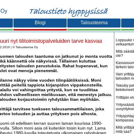
Blogi
Talousteema
uuri nyt tilitoimistopalveluiden tarve kasvaa
Loppuuko v
velkaantu
.2.2016 | © Talousteema Oy
Mitä säästä
ole?
uomen talouden taantuma on jatkunut jo monta vuotta
ikä käännettä ole näkyvissä. Tällainen kuluttaa
Kassasuunn
ritysten talouden perustuksia. Rahat hupenevat, kun
tärkein tal
ulot ovat menoja pienemmät.
Vain yritt
talouden 
ilanne näkyy viime vuoden tilinpäätöksissä. Moni
rittää peitellä tappiota kirjanpidon vippakonsteilla.
Tekoäly pe
alailu voi vahingoittaa yritystä, kun se tuudittaa
tietokoneet
ohdon valheelliseen mielikuvaan, että menestys jatkuu.
Yrittäjän e
alouden korjaustoimiin ryhdytään liian myöhään.
Yrityssääst
rittäjä tarvitsee tuekseen talousammattilaisen, joka
uusyritykse
ertoo totuuden ja auttaa yrityksen pois alhosta.
Yritysjohta
kompassia 
uomi oli edellisen kerran suuren laman kourissa 1990-
Mitä yrittäjä
uvulla. Silloin moni asia oli kuitenkin toisin kuin nyt. Lama
mitä saa?
iheutui 1980-luvulla toteutetusta ulkomaisen rahoituksen