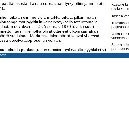
apauttamisesta. Lainaa suorastaan tyrkytettiin ja moni otti
Kassavirtal
itä.
mutta varm
Taseen vaa
iihen aikaan elimme vielä markka-aikaa, jolloin maan
alousongelmat pyyhittiin kertarysäyksellä toteuttamalla
Tuloslaske
aluutan devalvointi. Tästä seurasi 1990-luvulla suuri
paljastaa k
nnettomuus niille, jotka olivat ottaneet ulkomaanrahan
Voiko kass
ääräistä lainaa. Markoissa lainamäärä kasvoi yhdessä
vuodeksi e
össä devalvaatioprosentin verran.
Suunnittele
perustamis
suntokupla puhkesi ja konkurssien hyökyaalto pyyhkäisi yli
oko maan. Moni jäi loppuelämäkseen velkavankeuteen.
– 2026
Arvonlisäve
kuin väitet
lin silloin tilitoimistoyrittäjä. Jo 1980-luvulla toppuuttelin
Tilitoimisto
siakkaitani välttämään houkuttelevien ulkomaisten lainojen
haluaa
ttamista. Silti moni sitä otti.
Suomi on m
un lama tuli, yritysten kassat kumisivat tyhjyyttään. Siinä
amerikkala
terveydenh
ilanteessa ei tuloslaskelmien kannattavuudella ja taseiden
akavaraisuudella ollut enää mitään merkitystä. Rahan
Suomen ta
iittävyys ratkaisi, jäikö yritys henkiin vai kuoliko pois.
pahenevat 
Miksi suoma
siakkaistani vain yksi ajautui konkurssiin. Sekin olisi
kun pitäisi
elviytynyt, jos roskapankki Arsenalin johtajalla olisi ollut
ohkeutta – mutta hänellä ei ollut. Hän sanoi: ”Jos annan
Konkurssit l
rityksen velkoja anteeksi, minua voidaan syyttää
vähenevät
ikeudessa, mutta jos yritys menee konkurssiin, minua ei
Kahdenky
oida syyttää mistään.” Yrittäjäperhe menetti koko