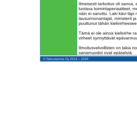
Ilmeisesti tarkoitus oli sanoa, 
luotava toimintaperiaatteet, m
näin ei sanottu. Laki kävi läpi 
lausunnonantajat, ministerit j
puuttunut tähän kielivirheesee
Tämä ei ole ainoa kielivirhe r
virheet synnyttävät epävarmuu
Ilmoitusvelvollisten on lakia n
sanamuodot ovat epäselviä.
© Talousteema Oy 2014 – 2026
Pieni tilitoimisto voi joutua s
rikemaksun, jos se ei huomaa
valvontarekisteriin.
Nyt ammutaan kärpäsiä haulipy
kysymys, onko tarkoitus ranga
rikollisia vai pieniä yrityksiä, j
vaatimuksista.
Laki määrää tilitoimiston tek
ilmoittautumaan valvontarekiste
riskiarvio, jonka sisällöstä on
lakitekstissä.
Riskiarvio on toimitettava toimi
valvontaviranomaiselle, mutta 