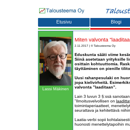
Etusivu
Blogi
Miten valvonta ”laadita
2.11.2017 | © Talousteema Oy
Eduskunta sääti viime kesä
Siinä asetetaan yrityksille li
osittain kohtuuttomia. Rask
täyttäminen on pienille tilito
Uusi rahanpesulaki on huonos
jopa kielivirheitä. Esimerkik
valvonta ”laaditaan”.
Lassi Mäkinen
Lain 3 luvun 3 §:ssä sanotaan
”Ilmoitusvelvollisen on
laaditt
toimintaperiaatteet, menettely
seurattava ja kehitettävä niihin 
Laatia-verbi sopii kohtalaisesti
huonosti menettelytapoihin mu