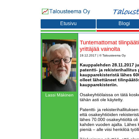
Etusivu
Blogi
Tuntemattomat tilinpäät
yrittäjää vainolta
19.12.2017 | © Talousteema Oy
Kauppalehden 28.11.2017 ju
patentti- ja rekisterihallitu
kaupparekisteristä lähes 600
olleet lähettäneet tilinpäätö
kaupparekisteriin.
Osakeyhtiölaissa on tätä koske
Lassi Mäkinen
tähän asti ole käytetty.
Patentti- ja rekisterihallitukse
että osakeyhtiöiden rekisterist
lähes 70.000 osakeyhtiöltä oli 
kahden vuoden ajalta. Lähes k
pieniä – alle viisi henkilöä työl