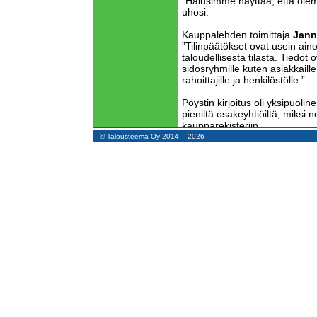
”Halusimme näyttää, että olem
uhosi.
Kauppalehden toimittaja
Jann
”Tilinpäätökset ovat usein ain
taloudellisesta tilasta. Tiedot o
sidosryhmille kuten asiakkaille,
rahoittajille ja henkilöstölle.”
Pöystin kirjoitus oli yksipuolin
pieniltä osakeyhtiöiltä, miksi n
kaupparekisteriin.
© Talousteema Oy 2014 – 2026
Käytännössä asiakkaat, tavarant
henkilöstö saavat tilinpäätösti
kaupparekisteriä tarvita. Sen sija
anneta.
Suuret yhtiöt tappavat pieniä k
niiden taloustietoja ja käyttäv
luottotietoyhtiöitä, jotka saava
Osakeyhtiölaki suosii suuryhtiöi
erillistilinpäätöksiä kaikista tu
sekä toimittaa niitä julkaistava
kohtuuttoman ankara pienille yh
Pienten toimivien yhtiöiden po