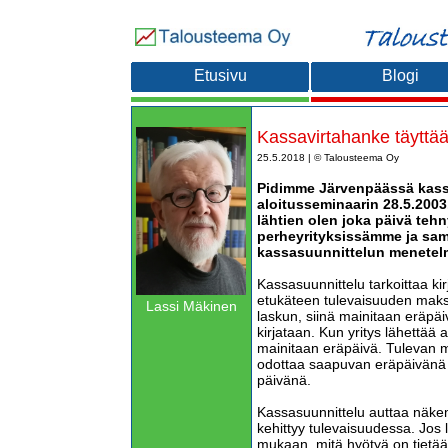
Etusivu
Blogi
Kassavirtahanke täyttää
25.5.2018 | © Talousteema Oy
Pidimme Järvenpäässä kass
aloitusseminaarin 28.5.200
lähtien olen joka päivä teh
perheyrityksissämme ja sam
kassasuunnittelun menetelm
Kassasuunnittelu tarkoittaa ki
etukäteen tulevaisuuden maksu
Lassi Mäkinen
laskun, siinä mainitaan eräpä
kirjataan. Kun yritys lähettää 
mainitaan eräpäivä. Tulevan 
odottaa saapuvan eräpäivänä
päivänä.
Kassasuunnittelu auttaa näkem
kehittyy tulevaisuudessa. Jos 
mukaan, mitä hyötyä on tietää 