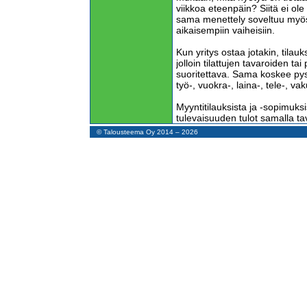
viikkoa eteenpäin? Siitä ei ole
sama menettely soveltuu myö
aikaisempiin vaiheisiin.
Kun yritys ostaa jotakin, tilau
jolloin tilattujen tavaroiden t
suoritettava. Sama koskee pys
työ-, vuokra-, laina-, tele-, va
Myyntitilauksista ja -sopimuksi
tulevaisuuden tulot samalla tava
sopimuksista tulevaisuuden m
© Talousteema Oy 2014 – 2026
Maksettavat summat ja maksup
tilauksissa ja sopimuksissa ole
Tämä seikka ei silti heikennä 
saatavan kuvan merkitystä.
Asiaa voidaan verrata autolla 
näkee, että auto tulee vastaan
vastaantuleva auto ajoissa. E
merkkinen tämä auto on, mikä
kuka sitä ajaa.
Tilauksiakin aikaisemmin voim
taloustapahtumista. Kun teem
voimme laskea, milloin raha 
voimme päättää, milloin maksu