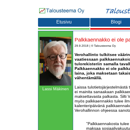
Etusivu
Blogi
Palkkaennakko ei ole pa
29.9.2018 | © Talousteema Oy
Verohallinto tulkitsee väärin
vaatiessaan palkkaennakoid
tulorekisteriin samalla taval
Palkkaennakko ei ole palkk
laina, joka maksetaan takai
vähentämällä.
Laissa tulotietojärjestelmästä 
Lassi Mäkinen
ei mainita sanaakaan palkkae
maksettavasta palkasta. Silti V
myös palkkaennakko tulee ilmo
kalenteripäivänä palkkaennak
Verohallinnon ohjeessa sanot
”Palkkaennakosta tulee 
maksaa sosiaalivakuut