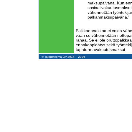
maksupäivänä. Kun enna
sosiaalivakuutusmaksut
vähennetään työntekijän
palkanmaksupäivänä.”
Palkkaennakkoa ei voida vähen
vaan se vähennetään nettopal
rahaa. Se ei ole bruttopalkka
ennakonpidätys sekä työntekij
tapaturmavakuutusmaksut.
© Talousteema Oy 2014 – 2026
Palkkatietoilmoituksen tekemise
palkkaennakosta ei tule palkan
Verohallinto näyttää tietävän
taloushallinnon ammattilaisten
”Tieto palkkaennakosta s
kirjanpitäjälle esimerki
aikana. Jatkossa ilmoit
reaaliaikaisesti. Tulotie
mukaan tiedot maksetuis
ilmoitettava viimeistään
maksupäivän jälkeen.”
Palkkatietoilmoittaminen tapaht