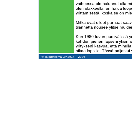
vaiheessa ole halunnut olla m
olen eläkkeellä, en halua luop
yrittämisestä, koska se on miel
Mitkä ovat olleet parhaat saav
tilannetta nousee ylitse muide
Kun 1980-luvun puolivälissä yri
kahden pienen lapseni yksinhuo
yritykseni kasvua, että minull
aikaa lapsille. Tässä paljastui 
ja perhe-elämän yhteensovitt
© Talousteema Oy 2014 – 2026
Kaksi vuotta sitten muutimme
Helsingistä Hämeenlinnaan, ko
Parkinsonin tauti alkoi hidas
rauhallisemman kotikaupungi
yritystoimintamme elämäntila
kerran yritystoiminta jousti.
Kirjoitan tätä juttua neljän a
aloitan työt kolmen ja viiden 
työskentelyn jälkeen menen pä
päivärytmiä.
Mikä palkkatyötä tarjoava yritys
aikataulua noudattavan eläke
työpaikassa henkilöt saavat 