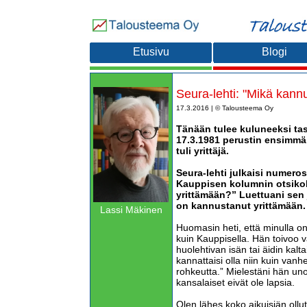
Etusivu
Blogi
Seura-lehti: "Mikä kann
17.3.2016 | © Talousteema Oy
Tänään tulee kuluneeksi tas
17.3.1981 perustin ensimmäi
tuli yrittäjä.
Seura-lehti julkaisi numero
Kauppisen
kolumnin otsiko
yrittämään?” Luettuani sen 
on kannustanut yrittämään.
Lassi Mäkinen
Huomasin heti, että minulla on
kuin Kauppisella. Hän toivoo v
huolehtivan isän tai äidin kalt
kannattaisi olla niin kuin van
rohkeutta.” Mielestäni hän uno
kansalaiset eivät ole lapsia.
Olen lähes koko aikuisiän ollut