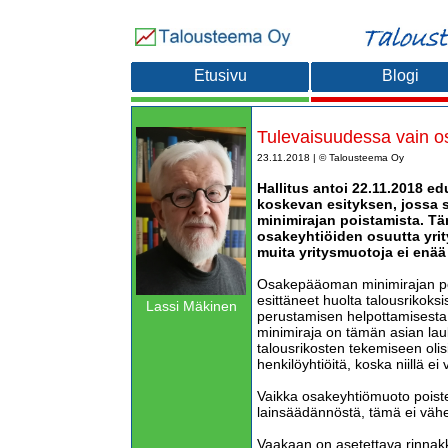
Etusivu
Blogi
Tulevaisuudessa vain os
23.11.2018 | © Talousteema Oy
Hallitus antoi 22.11.2018 e
koskevan esityksen, jossa
minimirajan poistamista. Tä
osakeyhtiöiden osuutta yrit
muita yritysmuotoja ei enää 
Osakepääoman minimirajan poi
esittäneet huolta talousrikoksi
Lassi Mäkinen
perustamisen helpottamisest
minimiraja on tämän asian lauk
talousrikosten tekemiseen olis
henkilöyhtiöitä, koska niillä 
Vaikka osakeyhtiömuoto poist
lainsäädännöstä, tämä ei vähe
Vaakaan on asetettava rinnakka