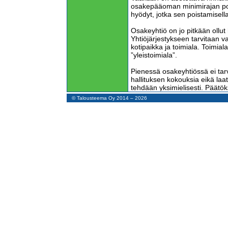
osakepääoman minimirajan poi
hyödyt, jotka sen poistamisell
Osakeyhtiö on jo pitkään ollut
Yhtiöjärjestykseen tarvitaan va
kotipaikka ja toimiala. Toimiala
”yleistoimiala”.
Pienessä osakeyhtiössä ei tarv
hallituksen kokouksia eikä laat
tehdään yksimielisesti. Päätök
asiakirja, jonka kaikki osakkaat
© Talousteema Oy 2014 – 2026
allekirjoittavat.
Osakeyhtiöiden kirjanpito on s
sijaan muiden yritysten kirjan
vähemmän kirjallisia ohjeita.
Osakeyhtiöllä on erillinen verot
yhtiöillä, kommandiittiyhtiöillä 
yksityisyrityksillä. Osakeyhtiö
nostetuista osingoista. Tämä m
lipastoimisen yritykseen, mikä 
kasvumahdollisuuksia sekä väh
Osakeyhtiöiden verotus on s
yritysmuotojen verotus. Esimerk
päivärahat ja kilometrikorvauks