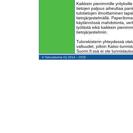
Kaikkein pienimmille yrityksill
tietojen paljous aiheuttaa pan
tulotietojen ilmoittaminen tap
tietojärjestelmällä. Paperiloma
käytännössä mahdotonta, ver
työlästä eikä kaikkein pienimmill
tietojärjestelmiin.
Tulorekisterin yhteydessä otet
valtuudet, jolloin Katso-tunni
Suomi.fi:ssä ei ole tunnistaut
pankkitunnuksia, mobiilivarme
© Talousteema Oy 2014 – 2026
henkilökorttia.
Pankkitunnistautuminen on han
Suomessa asuvat eivät edes v
tunnuksia.
Mobiilivarmenteella tunnistau
matkaviestimestä tulee entistäki
ihminen selviytyy, jos matkapu
varastetaan?
Sähköisen henkilökortin lukem
ostettava kortinlukija. Se mak
Monen suomalaisen on hankitt
senkin vuoksi, että vuoden 201