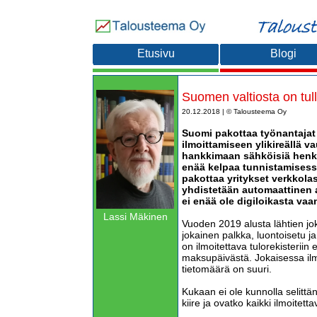
Etusivu
Blogi
Suomen valtiosta on tullu
20.12.2018 | © Talousteema Oy
Suomi pakottaa työnantajat
ilmoittamiseen ylikireällä va
hankkimaan sähköisiä henkil
enää kelpaa tunnistamisess
pakottaa yritykset verkkolas
yhdistetään automaattinen 
ei enää ole digiloikasta vaan
Lassi Mäkinen
Vuoden 2019 alusta lähtien j
jokainen palkka, luontoisetu 
on ilmoitettava tulorekisteriin
maksupäivästä. Jokaisessa il
tietomäärä on suuri.
Kukaan ei ole kunnolla selittäny
kiire ja ovatko kaikki ilmoitetta