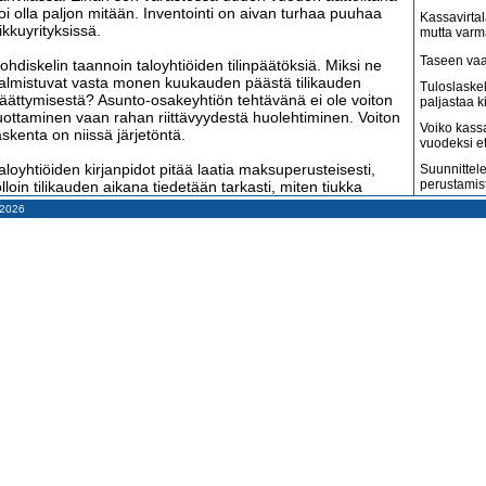
oi olla paljon mitään. Inventointi on aivan turhaa puuhaa
Kassavirtal
ikkuyrityksissä.
mutta varm
Taseen vaa
ohdiskelin taannoin taloyhtiöiden tilinpäätöksiä. Miksi ne
almistuvat vasta monen kuukauden päästä tilikauden
Tuloslaske
äättymisestä? Asunto-osakeyhtiön tehtävänä ei ole voiton
paljastaa k
uottaminen vaan rahan riittävyydestä huolehtiminen. Voiton
Voiko kass
askenta on niissä järjetöntä.
vuodeksi e
aloyhtiöiden kirjanpidot pitää laatia maksuperusteisesti,
Suunnittele
perustamis
olloin tilikauden aikana tiedetään tarkasti, miten tiukka
ahatilanne on. Tilinpäätöksiä varten maksuperusteisia
– 2026
Arvonlisäve
irjauksia ei tarvitse muuttaa suoriteperusteisiksi, sillä
kuin väitet
irjanpitolaki sallii maksuperusteen käytön, jos kirjaus on
Tilitoimisto
ähäinen ja tällaisten kirjausten yhteisvaikutus ei ole
haluaa
lennainen. Maksuperusteiset tilinpäätökset syntyvät
opeasti. Ne ovat valmiit jo tammikuussa.
Suomi on m
amerikkala
terveydenh
len laatinut 15 vuoden ajan perheyritystemme kirjanpidot
assavirtalaskentaa ja maksuperustetta hyödyntäen ja tehnyt
Suomen ta
uloslaskennan mukaiset tilinpäätökset maksuperusteisesti.
pahenevat 
ämä on niin helppo menetelmä, että osakeyhtiömme viime
Miksi suoma
uoden tilinpäätös valmistui tammikuun ensimmäisenä
kun pitäisi
äivänä, yhtiökokouksen sijaan laadittiin samalla
äätösasiakirja ja osingot maksettiin heti tammikuun toisena
Konkurssit l
äivänä.
vähenevät
Kahdenky
un käytetään kassavirtalaskentaa ja maksuperustetta,