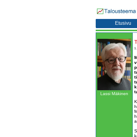
Etusivu
T
1
M
v
p
t
t
t
k
t
Lassi Mäkinen
K
h
M
h
a
S
k