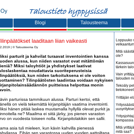
Blogi
Talousteema
ilinpäätökset laaditaan liian vaikeasti
Loppuuko v
velkaantu
.2.2019 | © Talousteema Oy
Mitä säästä
ole?
iksi parturit ja kahvilat turaavat inventointien kanssa
uoden alussa, kun niiden varastot ovat mitättömän
Kassasuunn
ieniä? Miksi taloyhtiöt ja yhdistykset laativat
tärkein tal
uloslaskentaa noudattavia suoriteperusteisia
Vain yritt
ilinpäätöksiä, kun niiden tarkoituksena ei ole voiton
talouden 
uottaminen? Tilinpäätösten laadintaa voidaan nykyisen
irjanpitolainsäädännön puitteissa helpottaa monin
Tekoäly pe
avoin.
tietokoneet
Yrittäjän e
ävin parturissa tammikuun alussa. Parturi kertoi, että
änellä on vielä tekemättä kirjanpitäjän vaatima inventointi.
Yrityssääst
iksi hänen pitää laskea muutamalla hyllyllä olevat purkit ja
uusyritykse
innoitella ne? Maailma ei siitä järky, jos pienen varaston
Yritysjohta
rvo on vuodesta toiseen nolla. Kirjanpitolakikin sen sallii.
kompassia 
Mitä yrittäjä
ama asia tuli mieleen, kun kävin kahvilla pienessä
mitä saa?
ahvilassa. Eihän sen varastossa uuden vuoden aattoiltana