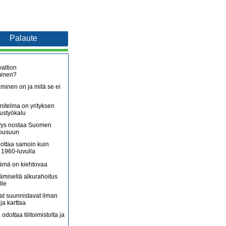
Palaute
altion
minen?
minen on ja mitä se ei
itelma on yrityksen
oustyökalu
äjyys nostaa Suomen
nousuun
lottaa samoin kuin
 1960-luvulla
lämä on kiehtovaa
ämisellä alkurahoitus
lle
jat suunnistavat ilman
ja karttaa
 odottaa tilitoimistolta ja