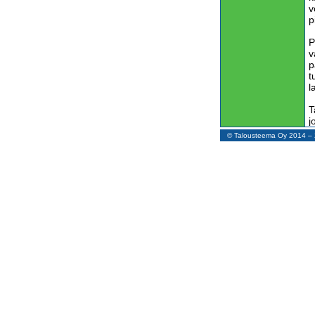
v
p
P
v
p
t
l
T
j
r
© Talousteema Oy 2014 
k
k
v
o
n
O
k
t
T
v
p
p
p
K