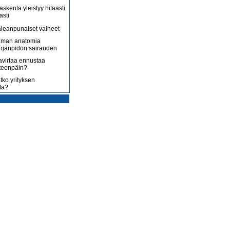
askenta yleistyy hitaasti
asti
leanpunaiset valheet
lman anatomia
irjanpidon sairauden
avirtaa ennustaa
teenpäin?
tko yrityksen
ta?
rotus on toisenlaista
ään
 myy sitä, mitä yrittäjä
enossa kohti
ista
uoltojärjestelmää
lousongelmat
edelleen
laiset eivät nyt kuluta,
 kuluttaa?
isääntyvät ja yrittäjät
mmenen euron