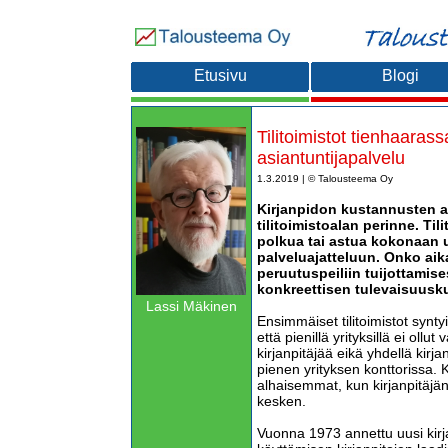
Etusivu
Blogi
Tilitoimistot tienhaaras
asiantuntijapalvelu
1.3.2019 | © Talousteema Oy
Kirjanpidon kustannusten a
tilitoimistoalan perinne. Til
polkua tai astua kokonaan 
palveluajatteluun. Onko aika
peruutuspeiliin tuijottamis
konkreettisen tulevaisuusk
Lassi Mäkinen
Ensimmäiset tilitoimistot synty
että pienillä yrityksillä ei oll
kirjanpitäjää eikä yhdellä kirjanp
pienen yrityksen konttorissa. 
alhaisemmat, kun kirjanpitäjän
kesken.
Vuonna 1973 annettu uusi kirja