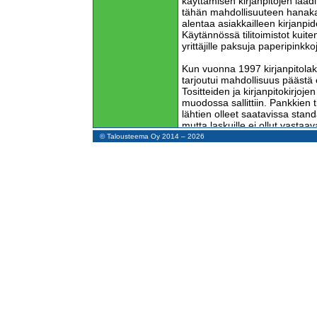
käyttämisen kirjanpitojen laadin
tähän mahdollisuuteen hanakas
alentaa asiakkailleen kirjanpi
Käytännössä tilitoimistot kuite
yrittäjille paksuja paperipinkk
Kun vuonna 1997 kirjanpitolaki uu
tarjoutui mahdollisuus päästä
Tositteiden ja kirjanpitokirjoj
muodossa sallittiin. Pankkien t
lähtien olleet saatavissa sta
mutta laskuille ei ollut vastaa
Verkkolaskutuksen tuskainen ta
© Talousteema Oy 2014 – 2026
Sähköiset kirjanpitoaineistot 
alentaa kirjanpidon ja koko ta
Pankit ja tietotekniikkayhtiöt 
mahdollisuuden. Verkkolaskutu
verkkolaskuoperaattorien karte
taloushallinto eteni kompuroid
Nyt on kulunut 22 vuotta siitä,
sähköistäminen tuli mahdollise
taloushallinnon automaatiolle ti
nyt tienhaarassa. Pitäisikö ed
tilitoimistoa vai käyttää auto
henkilöiden työaikaa asiakka