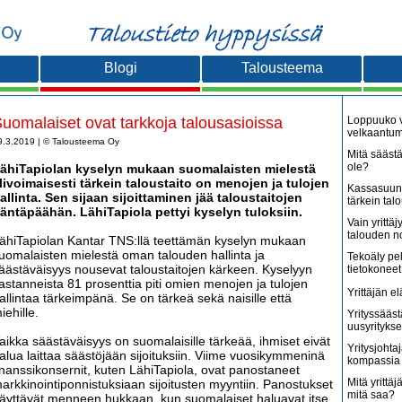
Blogi
Talousteema
uomalaiset ovat tarkkoja talousasioissa
Loppuuko v
velkaantu
9.3.2019 | © Talousteema Oy
Mitä säästä
ole?
ähiTapiolan kyselyn mukaan suomalaisten mielestä
livoimaisesti tärkein taloustaito on menojen ja tulojen
Kassasuunn
allinta. Sen sijaan sijoittaminen jää taloustaitojen
tärkein tal
äntäpäähän. LähiTapiola pettyi kyselyn tuloksiin.
Vain yritt
talouden 
ähiTapiolan Kantar TNS:llä teettämän kyselyn mukaan
uomalaisten mielestä oman talouden hallinta ja
Tekoäly pe
äästäväisyys nousevat taloustaitojen kärkeen. Kyselyyn
tietokoneet
astanneista 81 prosenttia piti omien menojen ja tulojen
Yrittäjän e
allintaa tärkeimpänä. Se on tärkeä sekä naisille että
iehille.
Yrityssääst
uusyritykse
aikka säästäväisyys on suomalaisille tärkeää, ihmiset eivät
Yritysjohta
alua laittaa säästöjään sijoituksiin. Viime vuosikymmeninä
kompassia 
inanssikonsernit, kuten LähiTapiola, ovat panostaneet
Mitä yrittäjä
arkkinointiponnistuksiaan sijoitusten myyntiin. Panostukset
mitä saa?
äyttävät menneen hukkaan, kun suomalaiset haluavat itse