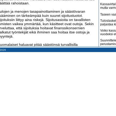
äättää rahoistaan.
Kassavirtal
mutta varm
ulojen ja menojen tasapainottaminen ja säästövaran
Taseen vaa
isääminen on tärkeämpää kuin suuret sijoitustuotot.
ijoituksiin liittyy aina riskejä. Sijoitusasioita on tavallisten
Tuloslaske
hmisten vaikea ymmärtää, kun käsitteet ovat outoja. Sekin
paljastaa k
rveluttaa, että sijoituksia hoitavat finanssikonsernien
Voiko kass
alkatut työntekijät eikä ihminen saa hoitaa itse ostoja ja
vuodeksi e
yyntejä.
Suunnittele
perustamis
uomalaiset haluavat pitää säästönsä turvallisilla
ankkitileillä, vaikka niiden korkotaso on olematon.
– 2026
Arvonlisäve
otitalouksilla on tällä hetkellä pankkitileillä yhteensä 93
kuin väitet
iljardia euroa. Se on suuri rahamäärä, kun valtion
Tilitoimisto
alousarviokin on vain 56 miljardia euroa.
haluaa
ähiTapiolan yksityistalouden ekonomisti Hannu Nummiaro
Suomi on m
uistutti tutkimustulosten julkistamisen yhteydessä, että
amerikkala
terveydenh
nflaatio syö tilisäästöjen ostovoimaa. Hänellä on oma lehmä
jassa, sillä nykyisin LähiTapiola ei enää ole pankki, joka
Suomen ta
oisi kerätä ihmisten rahoja tileilleen.
pahenevat 
Miksi suoma
utkimuksen mukaan suomalaisten on vaikea ymmärtää
kun pitäisi
ansantaloutta ja yritystaloutta, vaikka he ymmärtävät hyvin
ksityistaloutensa asiat.
Konkurssit l
vähenevät
iedot kansantaloudesta ilmenevät lähinnä ekonomistien
Kahdenky
asvuennusteina ja tiedot yritystaloudesta tilinpäätösten