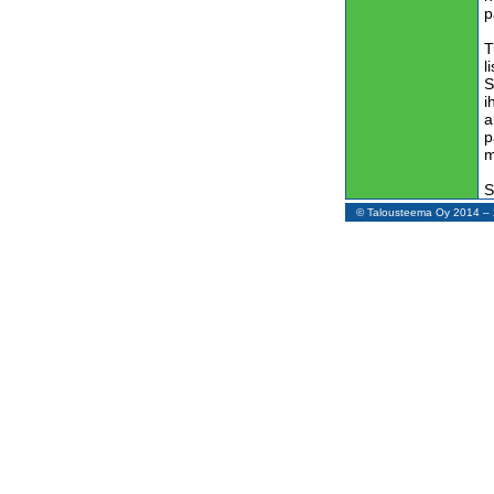
p
T
l
S
i
a
p
m
S
p
© Talousteema Oy 2014 
K
m
t
L
m
i
o
v
T
k
y
T
k