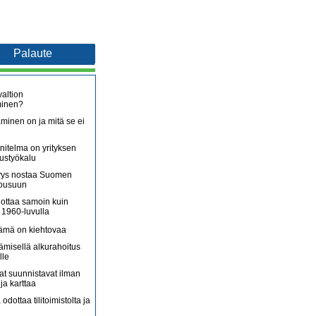
Palaute
altion
minen?
minen on ja mitä se ei
itelma on yrityksen
oustyökalu
äjyys nostaa Suomen
nousuun
lottaa samoin kuin
 1960-luvulla
lämä on kiehtovaa
ämisellä alkurahoitus
lle
jat suunnistavat ilman
ja karttaa
 odottaa tilitoimistolta ja