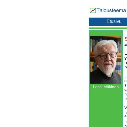
Etusivu
S
2
L
y
h
h
L
s
s
Lassi Mäkinen
v
h
m
V
h
f
m
n