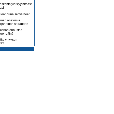
askenta yleistyy hitaasti
asti
leanpunaiset valheet
lman anatomia
irjanpidon sairauden
avirtaa ennustaa
teenpäin?
tko yrityksen
ta?
rotus on toisenlaista
ään
 myy sitä, mitä yrittäjä
enossa kohti
ista
uoltojärjestelmää
lousongelmat
edelleen
laiset eivät nyt kuluta,
 kuluttaa?
isääntyvät ja yrittäjät
mmenen euron