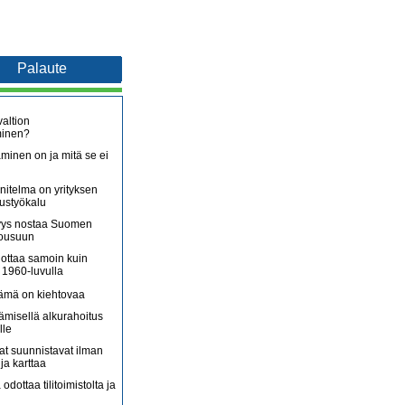
Palaute
altion
minen?
minen on ja mitä se ei
itelma on yrityksen
oustyökalu
äjyys nostaa Suomen
nousuun
lottaa samoin kuin
 1960-luvulla
lämä on kiehtovaa
ämisellä alkurahoitus
lle
jat suunnistavat ilman
ja karttaa
 odottaa tilitoimistolta ja