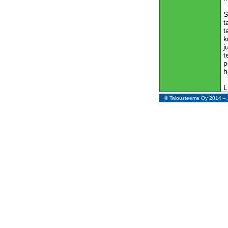
S
t
t
k
j
t
p
h
L
© Talousteema Oy 2014 
H
v
e
t
v
K
Y
n
p
m
k
O
p