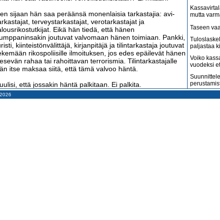
Kassavirtal
en sijaan hän saa peräänsä monenlaisia tarkastajia: avi-
mutta varm
arkastajat, terveystarkastajat, verotarkastajat ja
Taseen vaa
alousrikostutkijat. Eikä hän tiedä, että hänen
umppaninsakin joutuvat valvomaan hänen toimiaan. Pankki,
Tuloslaske
uristi, kiinteistönvälittäjä, kirjanpitäjä ja tilintarkastaja joutuvat
paljastaa k
ekemään rikospoliisille ilmoituksen, jos edes epäilevät hänen
Voiko kass
esevän rahaa tai rahoittavan terrorismia. Tilintarkastajalle
vuodeksi e
än itse maksaa siitä, että tämä valvoo häntä.
Suunnittele
perustamis
uulisi, että jossakin häntä palkitaan. Ei palkita.
– 2026
Arvonlisäve
än maksaa samat verot kuin muutkin ja yritystukia saavat
kuin väitet
ain jättiyritykset, jotka eivät niitä edes tarvitse. Häntä
Tilitoimisto
päillään kirjanpito- ja verorikoksista, vaikka hän tekisi kaiken
haluaa
arkasti lakien mukaan. Lait on kirjoitettu niin epäselvästi, että
irkamiehetkään eivät osaa neuvoa, miten niitä noudatetaan.
Suomi on m
amerikkala
terveydenh
ai yrittämisestä sentään jotakin iloa on. Kyllä on.
Suomen ta
rittäjällä on paljon ystäviä ja valkohampaillaan hymyileviä
pahenevat 
euvojia, kun menee hyvin. Ja naapurit ovat kateellisia, jos
Miksi suoma
ihaan tulee uusi auto. Hän on voinut hankkia sen leasingillä,
kun pitäisi
utta sitä eivät muut tiedä. Auton maksut pitää hoitaa joka
uukausi, vaikka jääkaappi olisi tyhjä.
Konkurssit l
vähenevät
nhan hänellä sentään kansainvälisesti tunnettu
Kahdenky
ohjoismainen sosiaaliturva, jos jokin menee pieleen. Ei ole.