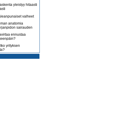
askenta yleistyy hitaasti
asti
leanpunaiset valheet
lman anatomia
irjanpidon sairauden
avirtaa ennustaa
teenpäin?
tko yrityksen
ta?
rotus on toisenlaista
ään
 myy sitä, mitä yrittäjä
enossa kohti
ista
uoltojärjestelmää
lousongelmat
edelleen
laiset eivät nyt kuluta,
 kuluttaa?
isääntyvät ja yrittäjät
mmenen euron