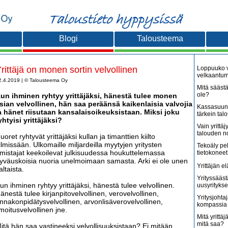
Blogi
Talousteema
rittäjä on monen sortin velvollinen
Loppuuko v
velkaantu
2.4.2019 | © Talousteema Oy
Mitä säästä
ole?
un ihminen ryhtyy yrittäjäksi, hänestä tulee monen
sian velvollinen, hän saa peräänsä kaikenlaisia valvojia
Kassasuunn
a hänet riisutaan kansalaisoikeuksistaan. Miksi joku
tärkein tal
yhtyisi yrittäjäksi?
Vain yritt
talouden 
uoret ryhtyvät yrittäjäksi kullan ja timanttien kiilto
ilmissään. Ulkomaille miljardeilla myytyjen yritysten
Tekoäly pe
mistajat keekoilevat julkisuudessa houkuttelemassa
tietokoneet
yväuskoisia nuoria unelmoimaan samasta. Arki ei ole unen
Yrittäjän e
altaista.
Yrityssääst
un ihminen ryhtyy yrittäjäksi, hänestä tulee velvollinen.
uusyritykse
änestä tulee kirjanpitovelvollinen, verovelvollinen,
Yritysjohta
nnakonpidätysvelvollinen, arvonlisäverovelvollinen,
kompassia 
lmoitusvelvollinen jne.
Mitä yrittäjä
mitä saa?
itä hän saa vastineeksi velvollisuuksistaan? Ei mitään.