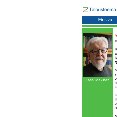
Etusivu
Y
1
K
a
j
r
N
s
o
Lassi Mäkinen
h
k
K
H
e
i
M