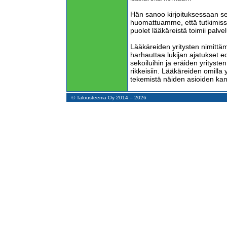
Hän sanoo kirjoituksessaan s
huomattuamme, että tutkimissa
puolet lääkäreistä toimii palve
Lääkäreiden yritysten nimittäm
harhauttaa lukijan ajatukset ed
sekoiluihin ja eräiden yrityst
rikkeisiin. Lääkäreiden omilla y
tekemistä näiden asioiden ka
Vartiala kritisoi sitä, että yli pu
© Talousteema Oy 2014 – 2026
Tämä saatettaisiin tulkita lääk
vihapuheeksi. Perustuslain mu
on elinkeinonvapaus. Tämä kos
voida kieltää yrittäjyyttä.
Kahdessa kohdassa kirjoitukses
varallisuutta voidaan siirtää y
kuin kerryttämällä tuloskehityk
Sähköpostikeskustelussamme
virheajatuksen.
Nettovarallisuutta voidaan lisä
osakepääomaan ja sijoitetu
rahastoon. Jos lääkäri haluaa
euron huojennetut osinkotulot, 
1.000.000 euroa. Jos tällainen