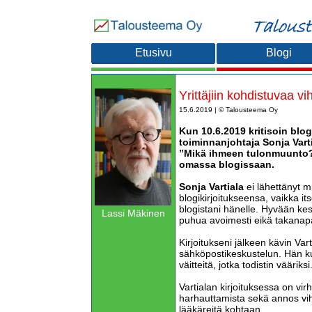
Etusivu
Blogi
Yrittäjiin kohdistuvaa v
15.6.2019 | © Talousteema Oy
Kun 10.6.2019 kritisoin blo
toiminnanjohtaja Sonja Vart
”Mikä ihmeen tulonmuunto?”
omassa blogissaan.
Sonja Vartiala
ei lähettänyt mi
blogikirjoitukseensa, vaikka it
blogistani hänelle. Hyvään kes
Lassi Mäkinen
puhua avoimesti eikä takanap
Kirjoitukseni jälkeen kävin Var
sähköpostikeskustelun. Hän ku
väitteitä, jotka todistin vääriksi
Vartialan kirjoituksessa on virhe
harhauttamista sekä annos viha
lääkäreitä kohtaan.