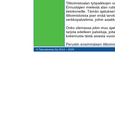
Tilitoimistoalan työpaikkojen 
Ennustajien mielestä alan rutiin
tietokoneille. Tämän ajatukse
tilitoimistoissa pian enää tarvit
verkkopalvelimia, joihin asia
Onko olemassa jokin muu ajatus
tarjota edelleen palveluja, joit
kokemusta tästä asiasta vuos
Perustin ensimmäisen tilitoim
oli tuottaa valikoiduille asiakkai
© Talousteema Oy 2014 – 2026
tarvitsemia tietoja ja vain toiss
ilmoituksia. Tämä oli menestysid
saavansa tärkeää tietoa maks
Siihen aikaan elettiin ulkomai
synnyttämää korkeasuhdannetta,
nopeasti. Tilitoimistoala alkoi 
Kolmen tilitoimistoketjun omista
ostaa tilitoimistoni, jota en ol
vaan tarkoitus oli toimia siinä 
teki hintatarjoukset, jotka oliv
verrattuna, minkä olisin itse t
vielä miettimään tarjoustaan.
Nykyisin nämä tarjoajat kuulu