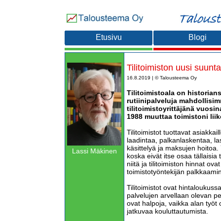
Etusivu
Blogi
Tilitoimiston uusi suunta
16.8.2019 | © Talousteema Oy
Tilitoimistoala on historian
rutiinipalveluja mahdollisi
tilitoimistoyrittäjänä vuosi
1988 muuttaa toimistoni liik
Tilitoimistot tuottavat asiakkai
laadintaa, palkanlaskentaa, la
käsittelyä ja maksujen hoitoa. Y
Lassi Mäkinen
koska eivät itse osaa tällaisia t
niitä ja tilitoimiston hinnat o
toimistotyöntekijän palkkaami
Tilitoimistot ovat hintaloukussa
palvelujen arvellaan olevan pel
ovat halpoja, vaikka alan työt o
jatkuvaa kouluttautumista.