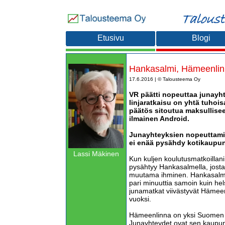
Etusivu
Blogi
Hankasalmi, Hämeenlinn
17.6.2016 | © Talousteema Oy
VR päätti nopeuttaa junayh
linjaratkaisu on yhtä tuhoi
päätös sitoutua maksullise
ilmainen Android.
Junayhteyksien nopeuttami
ei enää pysähdy kotikaupu
Lassi Mäkinen
Kun kuljen koulutusmatkoillan
pysähtyy Hankasalmella, josta 
muutama ihminen. Hankasalme
pari minuuttia samoin kuin hels
junamatkat viivästyvät Hämee
vuoksi.
Hämeenlinna on yksi Suomen 
Junayhteydet ovat sen kaupunk