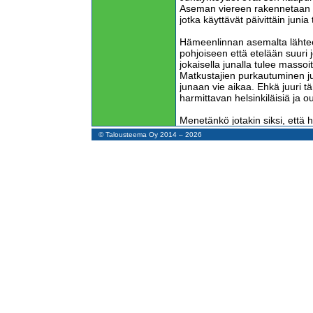
Aseman viereen rakennetaan i
jotka käyttävät päivittäin junia
Hämeenlinnan asemalta lähtee 
pohjoiseen että etelään suuri 
jokaisella junalla tulee masso
Matkustajien purkautuminen j
junaan vie aikaa. Ehkä juuri 
harmittavan helsinkiläisiä ja ou
Menetänkö jotakin siksi, että 
junaa?
© Talousteema Oy 2014 – 2026
Enemmän kuin matkan nopeutt
täsmällisyyttä. Mitä hyödyttä
kun minun on varattava aikais
ehdin oikeaan aikaan perille?
Paljon junilla matkustavana kai
Pääteasemilla joukko nuoria ih
keräten roskapussit. Mitään m
aikana tehdä. WC:t ovat likaisi
Vaunuosastojen lattioilla on lik
Strategialinjaus on nyt VR:ssä 
johtaa. Hyödynsikö VR tuotte
kilpailussa muiden liikenneväl
se sokeana mukaan pikavuoro