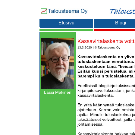
Etusivu
Blogi
Kassavirtalaskenta voitt
13.3.2020 | © Talousteema Oy
Kassavirtalaskenta on yliv
tuloslaskentaan verrattuna.
keskusteluun tämä ”keisarilla
Esitän kuusi perustelua, mi
parempi kuin tuloslaskenta.
Edellisissä blogikirjoituksissa
kirjanpitosovelluksestani, jon
Lassi Mäkinen
kassavirtalaskenta.
En yritä käännyttää tuloslaske
ajatteluun. Kerron vain omist
ajalta. Minulle tuloslaskelma 
lakisääteiset velvoitteet, joilla
johtamisessa.
Kassavirtalaskenta hakkaa tul