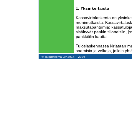
1. Yksinkertaista
Kassavirtalaskenta on yksinker
monimutkaista. Kassavirtalask
maksutapahtumia: kassatuloja
sisältyvät pankin tiliotteisiin, 
pankkitilin kautta.
Tuloslaskennassa kirjataan m
saamisia ja velkoja, jolloin 
tehdään kaksi kirjausta ja kump
© Talousteema Oy 2014 – 2026
Kassavirtalaskennassa ei tarvit
koska vastatili on aina kassa.
pankkitilin saldoon, mikä tote
kirjanpidon periaatteen ilman k
2. Tarkkaa ja luotettavaa tie
Kassavirtalaskenta tuottaa tar
yrityksen maksukyvystä mutta s
on epätarkkaa ja epäluotettava
epämääräisin perustein ja puutt
Jos mikroyrityksessä osakas e
tulonsa osinkoina, tuloslask
Toinen yrittäjä saattaa maksa