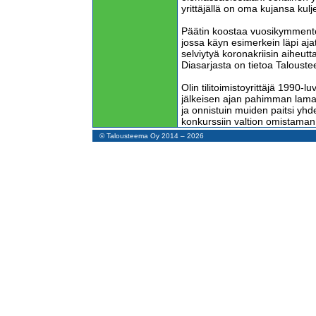
yrittäjällä on oma kujansa kulj
Päätin koostaa vuosikymment
jossa käyn esimerkein läpi ajat
selviytyä koronakriisin aiheut
Diasarjasta on tietoa Talous
Olin tilitoimistoyrittäjä 1990-
jälkeisen ajan pahimman laman.
ja onnistuin muiden paitsi yhd
konkurssiin valtion omistaman
päätöksen vuoksi.
© Talousteema Oy 2014 – 2026
Lama-ajan opit ovat jääneet mu
nykytilanteessa, kun tuntuu, et
Epävarmuuden aika ei lopu nope
tulossa. Konkursseja ja työttö
talous palaa karrelle koko ma
Mutta tuhkastakin noustaan, j
ei ole hävinnyt. Sitä on nuorilla
sukupolvilla.
Nyt on vain nähtävä todellisuu
olennaiseen. Yrityksessä se on
enemmän kuin sitä menee. Tä
matematiikkaa, mutta yhtälön 