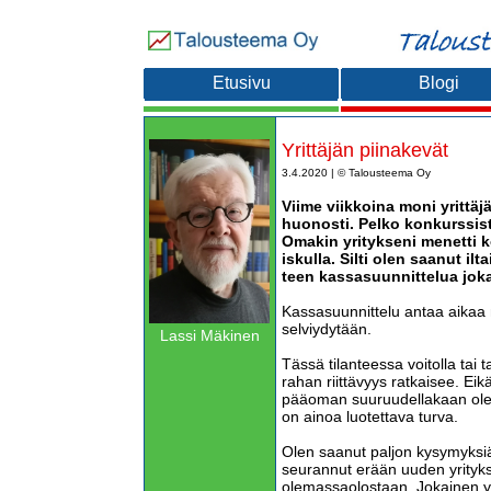
Etusivu
Blogi
Yrittäjän piinakevät
3.4.2020 | © Talousteema Oy
Viime viikkoina moni yrittä
huonosti. Pelko konkurssist
Omakin yritykseni menetti k
iskulla. Silti olen saanut il
teen kassasuunnittelua joka
Kassasuunnittelu antaa aikaa m
selviydytään.
Lassi Mäkinen
Tässä tilanteessa voitolla tai t
rahan riittävyys ratkaisee. Ei
pääoman suuruudellakaan ole m
on ainoa luotettava turva.
Olen saanut paljon kysymyksiä,
seurannut erään uuden yrityks
olemassaolostaan. Jokainen yri