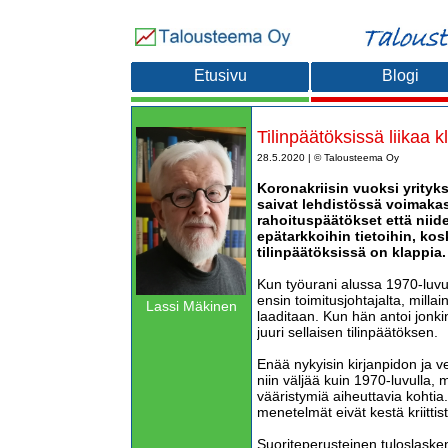
Etusivu
Blogi
Tilinpäätöksissä liikaa k
28.5.2020 | © Talousteema Oy
Koronakriisin vuoksi yrityksi
saivat lehdistössä voimakast
rahoituspäätökset että niide
epätarkkoihin tietoihin, kos
tilinpäätöksissä on klappia.
Kun työurani alussa 1970-luvull
ensin toimitusjohtajalta, millain
Lassi Mäkinen
laaditaan. Kun hän antoi jonkin
juuri sellaisen tilinpäätöksen.
Enää nykyisin kirjanpidon ja v
niin väljää kuin 1970-luvulla, 
vääristymiä aiheuttavia kohtia.
menetelmät eivät kestä kriittis
Suoriteperusteinen tuloslaske