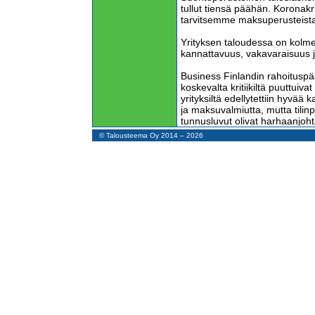
tullut tiensä päähän. Koronakrii
tarvitsemme maksuperusteista
Yrityksen taloudessa on kolme
kannattavuus, vakavaraisuus 
Business Finlandin rahoituspäät
koskevalta kritiikiltä puuttuiva
yrityksiltä edellytettiin hyvää
ja maksuvalmiutta, mutta tilin
tunnusluvut olivat harhaanjoht
© Talousteema Oy 2014 – 2026
Tuloslaskelman voitto tai tapp
kannattavuutta. Ideana on väh
myyntituotoista eli liikevaihd
aiheutuneet kulut. Todellisuus
Lähes kaikissa suomalaisissa yr
on virheellinen. Listaamattom
usein nostavat työtulonsa osin
palkkasumma on liian pieni. Al
saattaa tinkiä eläkevakuutusma
tuloslaskelman henkilöstökulut 
Suomessa noudatetaan käyttö
rinnakkain kahta menetelmää:
verotuspoistoja. Tilinpäätösdir
suunnitelmapoistojen käyttöä.