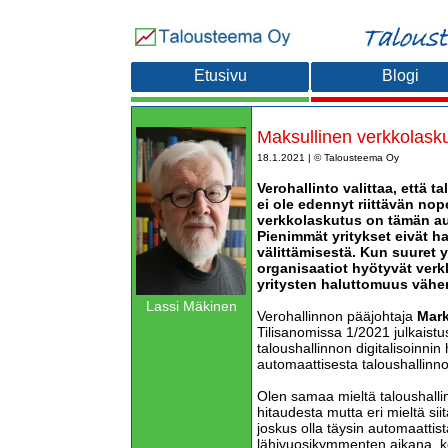
Etusivu
Blogi
Maksullinen verkkolasku
18.1.2021 | © Talousteema Oy
Verohallinto valittaa, että t
ei ole edennyt riittävän nop
verkkolaskutus on tämän au
Pienimmät yritykset eivät 
välittämisestä. Kun suuret y
organisaatiot hyötyvät ver
yritysten haluttomuus vähen
Lassi Mäkinen
Verohallinnon pääjohtaja
Mark
Tilisanomissa 1/2021 julkaistu
taloushallinnon digitalisoinnin 
automaattisesta taloushallinno
Olen samaa mieltä taloushallin
hitaudesta mutta eri mieltä siitä
joskus olla täysin automaattis
lähivuosikymmenten aikana, kos