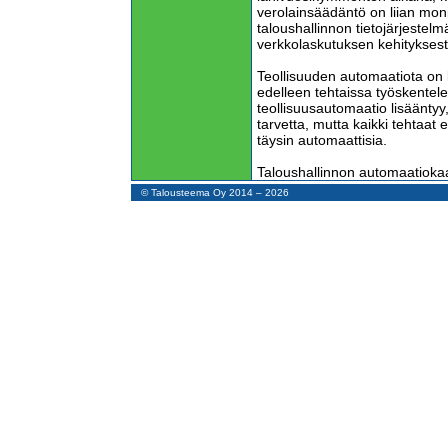
verolainsäädäntö on liian mo
taloushallinnon tietojärjestel
verkkolaskutuksen kehityksest
Teollisuuden automaatiota on 
edelleen tehtaissa työskentele
teollisuusautomaatio lisääntyy
tarvetta, mutta kaikki tehtaat 
täysin automaattisia.
Taloushallinnon automaatiokaan
työpaikkoja mutta se helpottaa
© Talousteema Oy 2014 – 2026
voivat automaation avulla irtaut
paremmin palkattuihin asiantun
Tilitoimistot hoitavat kaikkein 
ja veroasioita. Vaikka konekieli
hyväksyttiin jo vuoden 1997 kir
aineistot eivät ole sähköisiä. 
verkkolaskutus.
Verkkolaskuja lähettävä yritys
verkkolaskuoperaattorin välitt
pankeille tai verkkolaskuopera
kummassakin päässä on turha
Laskuttaja voisi aivan hyvin l
verkkolaskutiedoston suoraan 