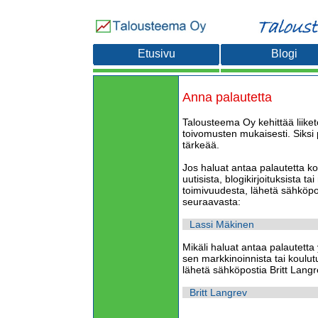
Etusivu
Blogi
Anna palautetta
Talousteema Oy kehittää liike
toivomusten mukaisesti. Siksi
tärkeää.
Jos haluat antaa palautetta kou
uutisista, blogikirjoituksista t
toimivuudesta, lähetä sähköpo
seuraavasta:
Lassi Mäkinen
Mikäli haluat antaa palautetta
sen markkinoinnista tai koulutus
lähetä sähköpostia Britt Langr
Britt Langrev