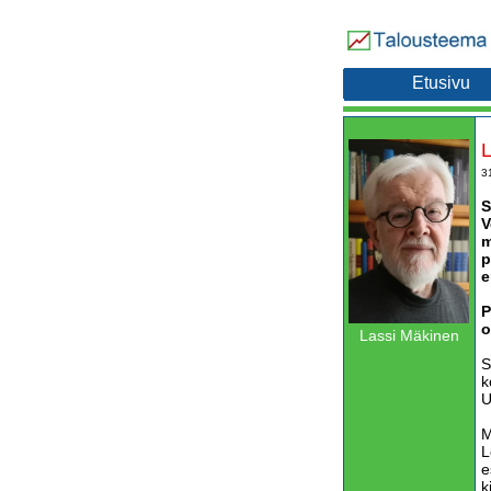
Etusivu
L
3
S
V
m
p
e
P
o
Lassi Mäkinen
S
k
U
M
L
e
k