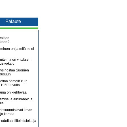
Palaute
altion
minen?
minen on ja mitä se ei
itelma on yrityksen
oustyökalu
äjyys nostaa Suomen
nousuun
lottaa samoin kuin
 1960-luvulla
lämä on kiehtovaa
ämisellä alkurahoitus
lle
jat suunnistavat ilman
ja karttaa
 odottaa tilitoimistolta ja