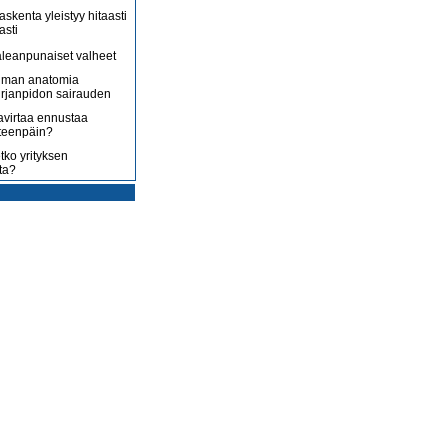
askenta yleistyy hitaasti
asti
leanpunaiset valheet
lman anatomia
irjanpidon sairauden
avirtaa ennustaa
teenpäin?
tko yrityksen
ta?
rotus on toisenlaista
ään
 myy sitä, mitä yrittäjä
enossa kohti
ista
uoltojärjestelmää
lousongelmat
edelleen
laiset eivät nyt kuluta,
 kuluttaa?
isääntyvät ja yrittäjät
mmenen euron