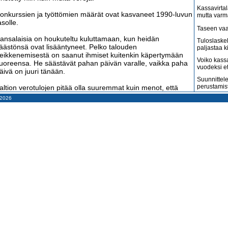
Kassavirtal
onkurssien ja työttömien määrät ovat kasvaneet 1990-luvun
mutta varm
asolle.
Taseen vaa
ansalaisia on houkuteltu kuluttamaan, kun heidän
Tuloslaske
äästönsä ovat lisääntyneet. Pelko talouden
paljastaa k
eikkenemisestä on saanut ihmiset kuitenkin käpertymään
Voiko kass
uoreensa. He säästävät pahan päivän varalle, vaikka paha
vuodeksi e
äivä on juuri tänään.
Suunnittele
perustamis
altion verotulojen pitää olla suuremmat kuin menot, että
elkaisuus alkaa vähentyä. Koska verotuksen kiristäminen ja
– 2026
Arvonlisäve
enojen karsiminen eivät ole auttaneet, nyt on uskallettava
kuin väitet
ähdä tilanne aivan uudella tavalla.
Tilitoimisto
haluaa
yöllistäviä palveluyrityksiä lisää
Suomi on m
uurimmat verotulot valtiolle syntyvät arvonlisäveroista ja
amerikkala
terveydenh
nsiotuloveroista. Nämä ovat riippuvaisia siitä, onko kaikilla
yökykyisillä töitä. Työttömyysongelma on ratkaistava.
Suomen ta
pahenevat 
yöttömiä on pakotettu hakemaan työtä useammin, mutta
Miksi suoma
ämä ei ole tehonnut, koska töitä ei ole ollut tarjolla. Tarvitaan
kun pitäisi
isää työnantajia.
Konkurssit l
onkurssit ja yritysten lopettamiset ilman konkurssia ovat
vähenevät
leistyneet. Yritysten määrä on vähentynyt. Työnantajia on
Kahdenky
iis entistä vähemmän.