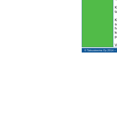
K
t
K
s
h
k
p
V
v
© Talousteema Oy 2014 
m
n
T
S
a
t
T
t
l
K
y
s