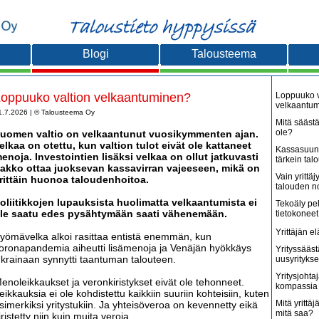
Blogi
Talousteema
oppuuko valtion velkaantuminen?
Loppuuko v
velkaantu
1.7.2026 | © Talousteema Oy
Mitä säästä
ole?
uomen valtio on velkaantunut vuosikymmenten ajan.
elkaa on otettu, kun valtion tulot eivät ole kattaneet
Kassasuunn
enoja. Investointien lisäksi velkaa on ollut jatkuvasti
tärkein tal
akko ottaa juoksevan kassavirran vajeeseen, mikä on
Vain yritt
rittäin huonoa taloudenhoitoa.
talouden 
oliitikkojen lupauksista huolimatta velkaantumista ei
Tekoäly pe
le saatu edes pysähtymään saati vähenemään.
tietokoneet
Yrittäjän e
yömävelka alkoi rasittaa entistä enemmän, kun
oronapandemia aiheutti lisämenoja ja Venäjän hyökkäys
Yrityssääst
krainaan synnytti taantuman talouteen.
uusyritykse
Yritysjohta
enoleikkaukset ja veronkiristykset eivät ole tehonneet.
kompassia 
eikkauksia ei ole kohdistettu kaikkiin suuriin kohteisiin, kuten
Mitä yrittäjä
simerkiksi yritystukiin. Ja yhteisöveroa on kevennetty eikä
mitä saa?
iristetty niin kuin muita veroja.